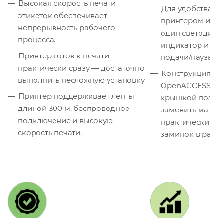
Высокая скорость печати
Для удобства 
этикеток обеспечивает
принтером исп
непрерывность рабочего
один светоди
процесса.
индикатор и о
Принтер готов к печати
подачи/паузы.
практически сразу — достаточно
Конструкция Z
выполнить несложную установку.
OpenACCESS™ 
Принтер поддерживает ленты
крышкой позв
длиной 300 м, беспроводное
заменить мате
подключение и высокую
практически н
скорость печати.
заминок в рабо