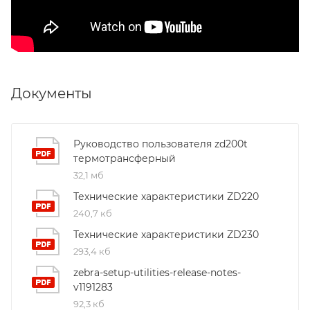
Документы
Руководство пользователя zd200t
термотрансферный
32,1 мб
Технические характеристики ZD220
240,7 кб
Технические характеристики ZD230
293,4 кб
zebra-setup-utilities-release-notes-
v1191283
92,3 кб