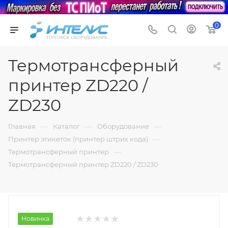
0
Термотрансферный
принтер ZD220 /
ZD230
—
—
—
Главная
Каталог
Оборудование
—
Принтер этикеток (принтер штрих кода)
—
Термотрансферный принтер
Термотрансферный принтер ZD220 / ZD230
Новинка