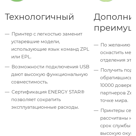
Технологичный
Дополни
преимущ
Принтер с легкостью заменит
устаревшие модели,
По желанию п
использующие язык команд ZPL
оснастить мех
или EPL.
отделения эти
Возможности подключения USB
Получить под
дают высокую функциональную
обратившись к
совместимость.
10000 довере
Сертификация ENERGY STAR®
партнеров Zeb
позволяет сократить
точке мира.
эксплуатационные расходы.
Принтеры сер
рассчитаны на
срок службы и
высокую окуп