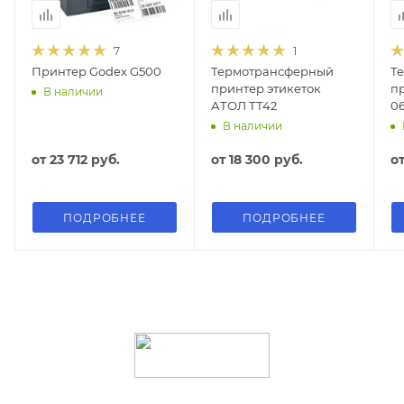
7
1
Принтер Godex G500
Термотрансферный
Т
принтер этикеток
пр
В наличии
АТОЛ ТТ42
0
В наличии
от
23 712 руб.
от
18 300 руб.
о
ПОДРОБНЕЕ
ПОДРОБНЕЕ