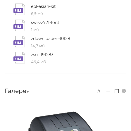
epl-asian-kit
6,9 мб
swiss-721-font
1 мб
zdownloader-30128
14,7 мб
zsu-1191283
46,4 мб
Галерея
1/1
—