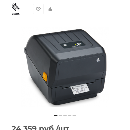
24 359
руб.
/шт