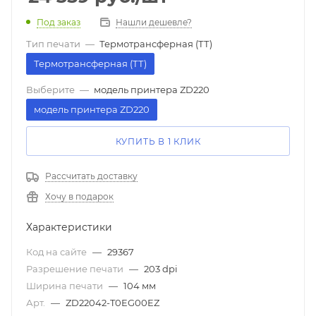
Под заказ
Нашли дешевле?
Тип печати
—
Термотрансферная (ТТ)
Термотрансферная (ТТ)
Выберите
—
модель принтера ZD220
модель принтера ZD220
КУПИТЬ В 1 КЛИК
Рассчитать доставку
Хочу в подарок
Характеристики
Код на сайте
—
29367
Разрешение печати
—
203 dpi
Ширина печати
—
104 мм
Арт.
—
ZD22042-T0EG00EZ