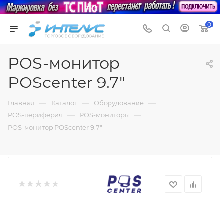
0
POS-монитор
POScenter 9.7"
—
—
—
Главная
Каталог
Оборудование
—
—
POS-периферия
POS-мониторы
POS-монитор POScenter 9.7"