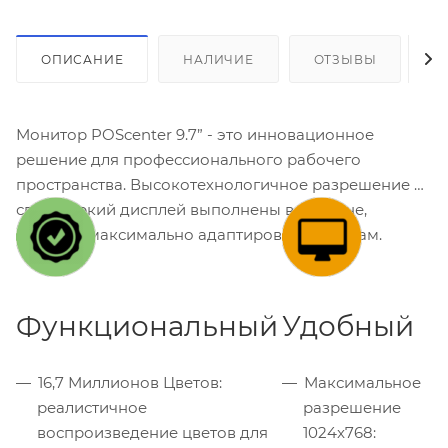
ОПИСАНИЕ
НАЛИЧИЕ
ОТЗЫВЫ
К
Монитор POScenter 9.7” - это инновационное
решение для профессионального рабочего
пространства. Высокотехнологичное разрешение и
сверхъяркий дисплей выполнены в дизайне,
который максимально адаптирован к офисам.
Функциональный
Удобный
16,7 Миллионов Цветов:
Максимальное
реалистичное
разрешение
воспроизведение цветов для
1024x768: