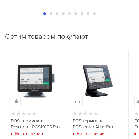
С этим товаром покупают
POS-терминал
POS-терминал
P
Poscenter POS101ES Pro
POScenter Atlas Pro
Po
Нет в наличии
Нет в наличии