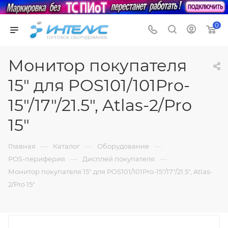
0
Монитор покупателя
15" для POS101/101Pro-
15"/17"/21.5", Atlas-2/Pro
15"
—
—
—
Главная
Каталог
Оборудование
—
—
POS-периферия
Дисплей покупателя
Монитор покупателя 15" для POS101/101Pro-15"/17"/21.5", Atlas-
2/Pro 15"