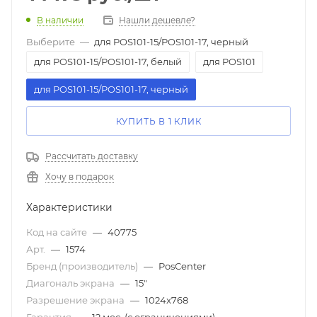
В наличии
Нашли дешевле?
Выберите
—
для POS101-15/POS101-17, черный
для POS101-15/POS101-17, белый
для POS101
для POS101-15/POS101-17, черный
КУПИТЬ В 1 КЛИК
Рассчитать доставку
Хочу в подарок
Характеристики
Код на сайте
—
40775
Арт.
—
1574
Бренд (производитель)
—
PosCenter
Диагональ экрана
—
15"
Разрешение экрана
—
1024x768
Гарантия
—
12 мес. (с ограничениями)