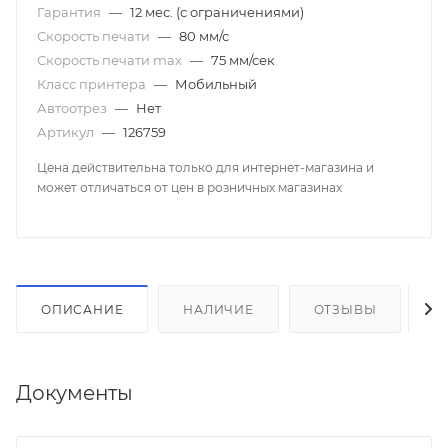
Гарантия
—
12 мес. (с ограничениями)
Скорость печати
—
80 мм/с
Скорость печати mаx
—
75 мм/сек
Класс принтера
—
Мобильный
Автоотрез
—
Нет
Артикул
—
126759
Цена действительна только для интернет-магазина и
может отличаться от цен в розничных магазинах
ОПИСАНИЕ
НАЛИЧИЕ
ОТЗЫВЫ
К
Документы