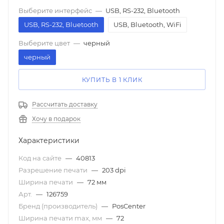
Выберите интерфейс
—
USB, RS-232, Bluetooth
USB, RS-232, Bluetooth
USB, Bluetooth, WiFi
Выберите цвет
—
черный
черный
КУПИТЬ В 1 КЛИК
Рассчитать доставку
Хочу в подарок
Характеристики
Код на сайте
—
40813
Разрешение печати
—
203 dpi
Ширина печати
—
72 мм
Арт.
—
126759
Бренд (производитель)
—
PosCenter
Ширина печати max, мм
—
72