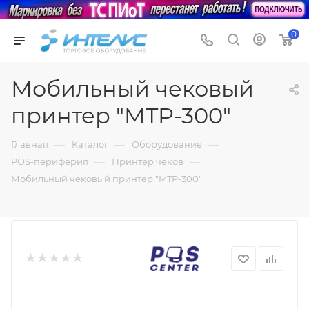
0
Мобильный чековый
принтер "MTP-300"
—
—
—
Главная
Каталог
Оборудование
—
—
POS-периферия
Принтер чеков
Мобильный чековый принтер "MTP-300"