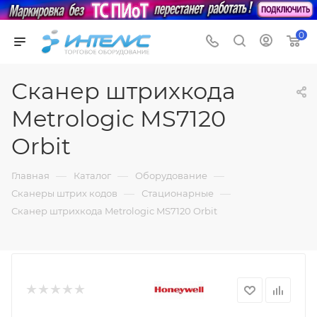
0
Сканер штрихкода
Metrologic MS7120
Orbit
—
—
—
Главная
Каталог
Оборудование
—
—
Сканеры штрих кодов
Стационарные
Сканер штрихкода Metrologic MS7120 Orbit