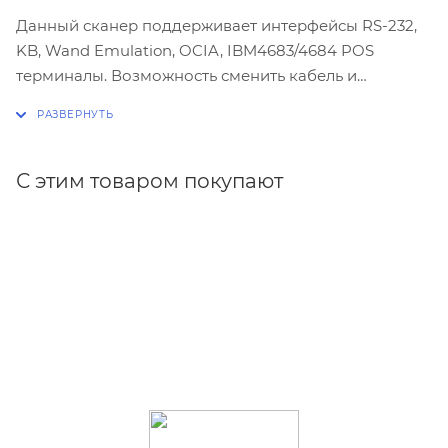
Данный сканер поддерживает интерфейсы RS-232,
KB, Wand Emulation, OCIA, IBM4683/4684 POS
терминалы. Возможность сменить кабель и
поддержка такого количества интерфейсов
придают ему большую гибкость, позволяя
подключить к различным устройствам и
приложениям.
С этим товаром покупают