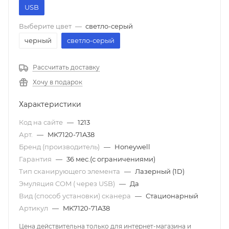
USB
Выберите цвет
—
светло-серый
черный
светло-серый
Рассчитать доставку
Хочу в подарок
Характеристики
Код на сайте
—
1213
Арт.
—
MK7120-71A38
Бренд (производитель)
—
Honeywell
Гарантия
—
36 мес.(с ограничениями)
Тип сканирующего элемента
—
Лазерный (1D)
Эмуляция COM ( через USB)
—
Да
Вид (способ установки) сканера
—
Стационарный
Артикул
—
MK7120-71A38
Цена действительна только для интернет-магазина и