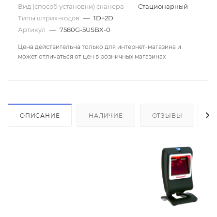
Вид (способ установки) сканера
—
Стационарный
Типы штрих-кодов
—
1D+2D
Артикул
—
7580G-5USBX-0
Цена действительна только для интернет-магазина и
может отличаться от цен в розничных магазинах
ОПИСАНИЕ
НАЛИЧИЕ
ОТЗЫВЫ
К