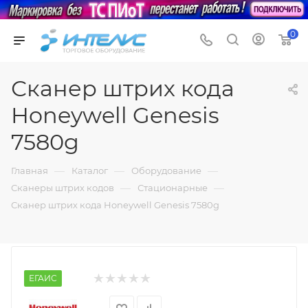
0
Сканер штрих кода
Honeywell Genesis
7580g
—
—
—
Главная
Каталог
Оборудование
—
—
Сканеры штрих кодов
Стационарные
Сканер штрих кода Honeywell Genesis 7580g
ЕГАИС