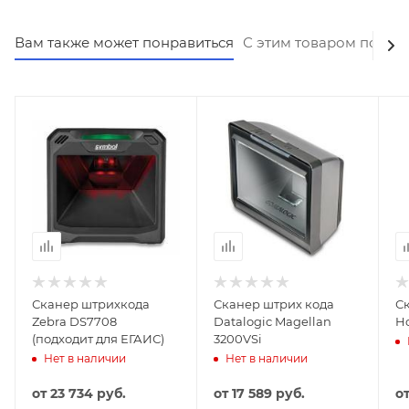
Вам также может понравиться
С этим товаром покуп
Сканер штрихкода
Сканер штрих кода
С
Zebra DS7708
Datalogic Magellan
Ho
(подходит для ЕГАИС)
3200VSi
Нет в наличии
Нет в наличии
от
23 734 руб.
от
17 589 руб.
о