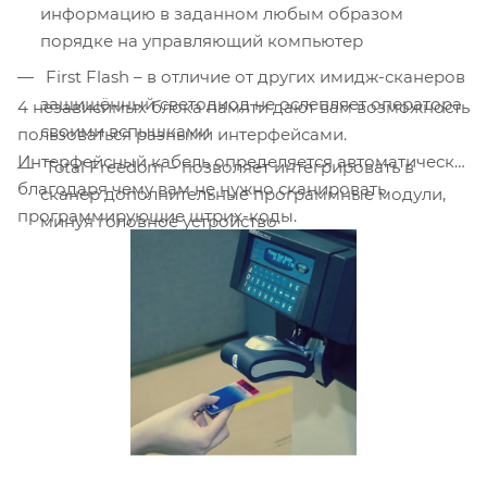
информацию в заданном любым образом
порядке на управляющий компьютер
First Flash – в отличие от других имидж-сканеров
защищённый светодиод не ослепляет оператора
4 независимых блока памяти дают вам возможность
своими вспышками
пользоваться разными интерфейсами.
Интерфейсный кабель определяется автоматически
Total Freedom – позволяет интегрировать в
благодаря чему вам не нужно сканировать
сканер дополнительные программные модули,
программирующие штрих-коды.
минуя головное устройство