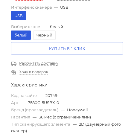
Интерфейс сканера
—
USB
USB
Выберите цвет
—
белый
белый
черный
КУПИТЬ В 1 КЛИК
Рассчитать доставку
Хочу в подарок
Характеристики
Код на сайте
—
20749
Арт.
—
7580G-5USBX-0
Бренд (производитель)
—
Honeywell
Гарантия
—
36 мес.(с ограничениями)
Тип сканирующего элемента
—
2D (Двумерный фото
сканер)