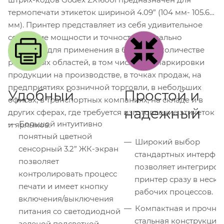
термопечати этикеток шириной 4.09” (104 мм- 105.6
мм). Принтер представляет из себя удивительное
сочетание мощности и точности и идеально
подходит для применения в большом количестве
различных областей, в том числе для маркировки
продукции на производстве, в точках продаж, на
предприятиях розничной торговли, в небольших
Удобный
Простой и
офисах, в транспортных компаниях, на складе и в
надежный
других сферах, где требуется изготовление этикеток
Большой интуитивно
и ярлыков.
понятный цветной
Широкий выбор
сенсорный 3.2” ЖК-экран
стандартных интерфе
позволяет
позволяет интегриров
контролировать процесс
принтер сразу в неско
печати и имеет кнопку
рабочих процессов.
включения/выключения
Компактная и прочна
питания со светодиодной
стальная конструкция
зеленой подсветкой,