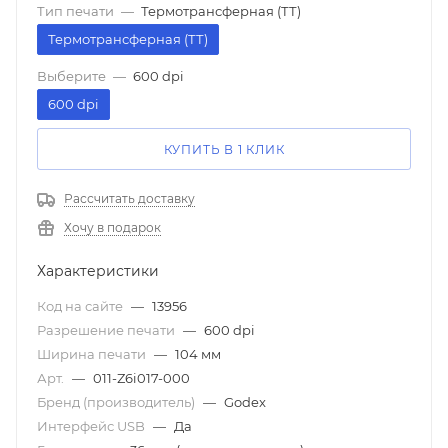
Тип печати
—
Термотрансферная (ТТ)
Термотрансферная (ТТ)
Выберите
—
600 dpi
600 dpi
КУПИТЬ В 1 КЛИК
Рассчитать доставку
Хочу в подарок
Характеристики
Код на сайте
—
13956
Разрешение печати
—
600 dpi
Ширина печати
—
104 мм
Арт.
—
011-Z6i017-000
Бренд (производитель)
—
Godex
Интерфейс USB
—
Да