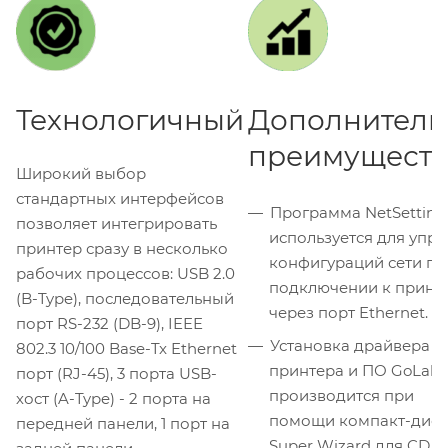
Технологичный
Дополнитель
преимуществ
Широкий выбор
стандартных интерфейсов
Программа NetSetting
позволяет интегрировать
используется для упр
принтер сразу в несколько
конфигураций сети пр
рабочих процессов: USB 2.0
подключении к принт
(B-Type), последовательный
через порт Ethernet.
порт RS-232 (DB-9), IEEE
Установка драйвера
802.3 10/100 Base-Tx Ethernet
принтера и ПО GoLabe
порт (RJ-45), 3 порта USB-
производится при
хост (A-Type) - 2 порта на
помощи компакт-диск
передней панели, 1 порт на
Super Wizard для CD /