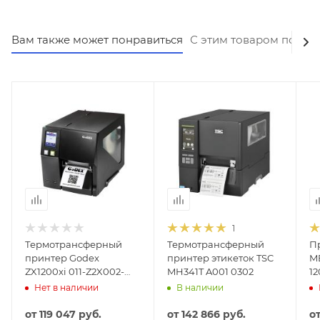
Вам также может понравиться
С этим товаром покуп
1
Термотрансферный
Термотрансферный
П
принтер Godex
принтер этикеток TSC
M
ZX1200xi 011-Z2X002-
MH341T A001 0302
12
00B
Нет в наличии
В наличии
от
119 047 руб.
от
142 866 руб.
о