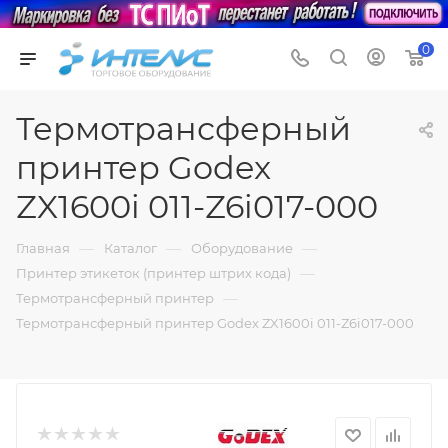
0
Термотрансферный
принтер Godex
ZX1600i 011-Z6i017-000
—
—
—
Главная
Каталог
Оборудование
—
Принтер этикеток (принтер штрих кода)
—
Термотрансферный принтер
Термотрансферный принтер Godex ZX1600i 011-Z6i017-000