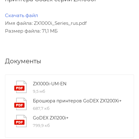
Скачать файл
Имя файла: ZX1000i_Series_rus.pdf
Размер файла: 71,1 МБ
Документы
ZX1000i-UM-EN
9,5 мб
Брошюра принтеров GoDEX ZX1200Xi+
687,7 кб
GoDEX ZX1200i+
799,9 кб