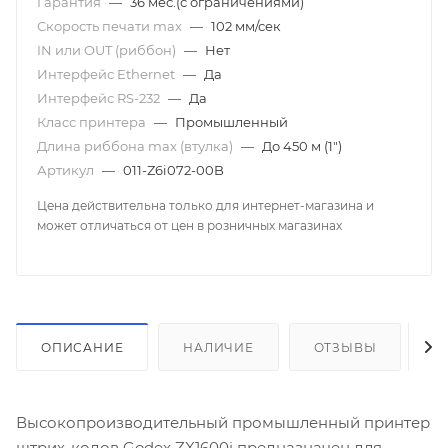
Гарантия
—
36 мес.(с ограничениями)
Скорость печати mаx
—
102 мм/сек
IN или OUT (риббон)
—
Нет
Интерфейс Ethernet
—
Да
Интерфейс RS-232
—
Да
Класс принтера
—
Промышленный
Длина риббона max (втулка)
—
До 450 м (1")
Артикул
—
011-Z6i072-00B
Цена действительна только для интернет-магазина и
может отличаться от цен в розничных магазинах
ОПИСАНИЕ
НАЛИЧИЕ
ОТЗЫВЫ
К
Высокопроизводительный промышленный принтер
штрих-кодов Godex ZX1600i предназначен для