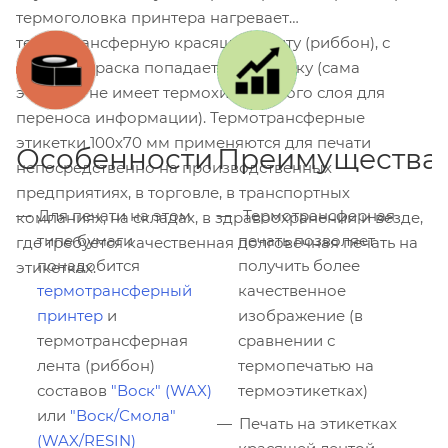
термоголовка принтера нагревает
термотрансферную красящую ленту (риббон), с
которой краска попадает на этикетку (сама
этикетка не имеет термохимического слоя для
переноса информации). Термотрансферные
этикетки 100x70 мм применяются для печати
Особенности
Преимущества
непосредственно на производственных
предприятиях, в торговле, в транспортных
Для печати на этом
Термотрансферная
компаниях, на складах, в здравоохранении и везде,
типе бумаги
печать позволяет
где требуется качественная долговечная печать на
понадобится
получить более
этикетках.
термотрансферный
качественное
принтер
и
изображение (в
термотрансферная
сравнении с
лента (риббон)
термопечатью на
составов
"Воск" (WAX)
термоэтикетках)
или
"Воск/Смола"
Печать на этикетках
(WAX/RESIN)