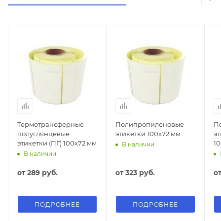
Термотрансферные
Полипропиленовые
П
полуглянцевые
этикетки 100х72 мм
э
этикетки (ПГ) 100х72 мм
1
В наличии
В наличии
от
289 руб.
от
323 руб.
о
ПОДРОБНЕЕ
ПОДРОБНЕЕ