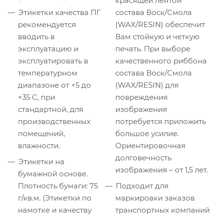
красящей лентой
Этикетки качества ПГ
состава Воск/Смола
рекомендуется
(WAX/RESIN) обеспечит
вводить в
Вам стойкую и четкую
эксплуатацию и
печать. При выборе
эксплуатировать в
качественного риббона
температурном
состава Воск/Смола
диапазоне от +5 до
(WAX/RESIN) для
+35 C, при
повреждения
стандартной, для
изображения
производственных
потребуется приложить
помещений,
большое усилие.
влажности.
Ориентировочная
долговечность
Этикетки на
изображения – от 1,5 лет.
бумажной основе.
Плотность бумаги: 75
Подходит для
г/кв.м. (Этикетки по
маркировки заказов
намотке и качеству
транспортных компаний