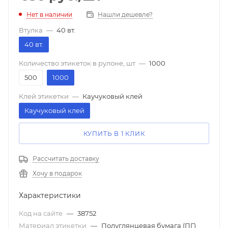
Нет в наличии
Нашли дешевле?
Втулка
—
40 вт.
40 вт.
Количество этикеток в рулоне, шт
—
1000
500
1000
Клей этикетки
—
Каучуковый клей
Каучуковый клей
КУПИТЬ В 1 КЛИК
Рассчитать доставку
Хочу в подарок
Характеристики
Код на сайте
—
38752
Материал этикетки
—
Полуглянцевая бумага (ПГ)