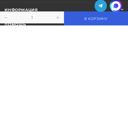
ИНФОРМАЦИЯ
В КОРЗИНУ
ПОМОЩЬ
ПОДПИСАТЬСЯ НА РАССЫЛКУ
+7 (495) 771-02-91
info@pos-shop.ru
Магазин Интелис торговое
оборудование
г. Москва, Сущевский вал, д. 5с1А'