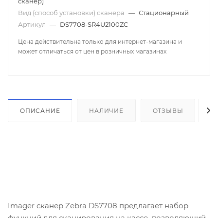
сканер)
Вид (способ установки) сканера
—
Стационарный
Артикул
—
DS7708-SR4U2100ZC
Цена действительна только для интернет-магазина и
может отличаться от цен в розничных магазинах
ОПИСАНИЕ
НАЛИЧИЕ
ОТЗЫВЫ
К
Imager сканер Zebra DS7708 предлагает набор
функций для сканирования на кассе, позволяющий