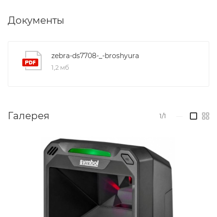
до 2,5 м (100 дюймов) в секунду
Документы
Самое большое поле обзора и всенаправленное
сканирование для безошибочного и простого
сканирования
zebra-ds7708-_-broshyura
Исключительная долговечность
1,2 мб
Незаметная подсветка
Встроенная система EAS Checkpoint
Питание через один USB-порт
Галерея
1/1
—
Простая установка ручного сканера
Поддержка захвата изображений расширяет
функциональность и обеспечивает
дополнительные преимущества
Удобство встроенных функций