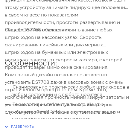
этому устройству занимать лидирующее положение
в своем классе по показателям
производительности, простоты развертывания и
Сканер DS7708 обеспечит считывание любых
общей стоимости владения.
штрихкодов на кассовых узлах. Скорость
сканирования линейных или двухмерных
штрихкодов на бумажных или электронных
носителях зависит от скорости кассира, с которой
Особенности:
проводят товары мимо окна сканирования.
Компактный дизайн позволяет с легкостью
установить DS7708 даже в кассовых зонах с очень
Сканирование практически любых штрихкодов в
ограниченным пространством. Кроме того,
любом состоянии и с любого носителя
исключительная прочность минимизирует затраты и
Технология интеллектуального имидж-
увеличивает время безотказной работы, срок
сканирования PRZM для производительности
службы устройства, а также окупаемость ваших
сканирования нового поколения
инвестиций.
Скорость сканирования следующего поколения: