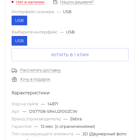
Нет в наличии
Нашли дешевле?
Интерфейс сканера
—
USB
USB
Выберите интерфейс
—
USB
USB
КУПИТЬ В 1 КЛИК
Рассчитать доставку
Хочу в подарок
Характеристики
Код на сайте
—
14871
Арт.
—
DS7708-SR4U2100ZCW
Бренд (производитель)
—
Zebra
Гарантия
—
12 мес. (с ограничениями)
Тип сканирующего элемента
—
2D (Двумерный фото