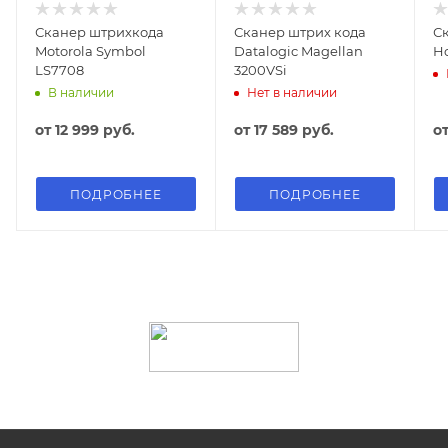
Сканер штрихкода
Сканер штрих кода
С
Motorola Symbol
Datalogic Magellan
Ho
LS7708
3200VSi
В наличии
Нет в наличии
от
12 999 руб.
от
17 589 руб.
о
ПОДРОБНЕЕ
ПОДРОБНЕЕ