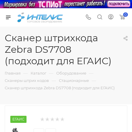
0
Сканер штрихкода
Zebra DS7708
(подходит для ЕГАИС)
—
—
—
Главная
Каталог
Оборудование
—
—
Сканеры штрих кодов
Стационарные
Сканер штрихкода Zebra DS7708 (подходит для ЕГАИС)
ЕГАИС