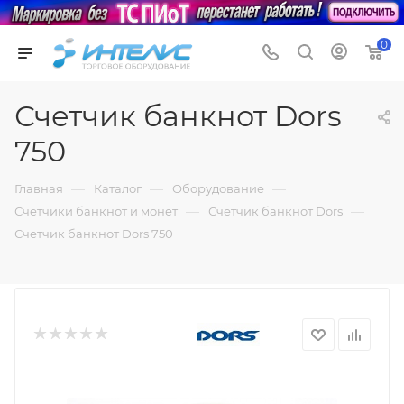
0
Счетчик банкнот Dors
750
—
—
—
Главная
Каталог
Оборудование
—
—
Счетчики банкнот и монет
Счетчик банкнот Dors
Счетчик банкнот Dors 750