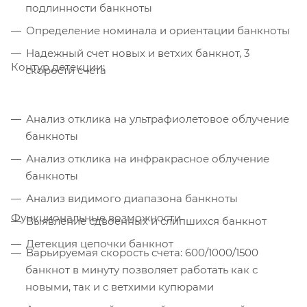
подлинности банкноты
Определение номинала и ориентации банкноты
Надежный счет новых и ветхих банкнот, 3
Контур детекции:
скорости счета
Анализ отклика на ультрафиолетовое облучение
банкноты
Анализ отклика на инфракрасное облучение
банкноты
Анализ видимого диапазона банкноты
Функциональные возможности
Выявление сдвоенных и слипшихся банкнот
Детекция цепочки банкнот
Варьируемая скорость счета: 600/1000/1500
банкнот в минуту позволяет работать как с
новыми, так и с ветхими купюрами