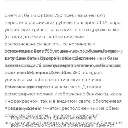
Счетчик банкнот Dors 750 предназначен для
пересчета российских рублей, долларов США, евро,
украинских гривен, казахских тенге и других валют
(от пяти до семи) с автоматическим
распознаванием валюты, ее номинала и
Устройство анализирует данные, полученные при
ориентации. Dors 750 можно легко "обучить" новому
детекции банкноты в УФ, ИК и видимом
типу банкноты. Программное обеспечение и базы
диапазонах, а также проверят наличие на банкноте
валют можно обновить самостоятельно, подключив
признаков подлинности. Dors 750 обладает
счетчик к ПК через USB-кабель.
уникальным набором оптических датчиков,
Режимы пересчета:
работающих в проходящем свете. Датчики
регистрируют полное изображение банкноты, как в
инфракрасном, так и в видимом свете, обеспечивая
проверку всех ИК-меток, расположенных на обеих
Простой счет
сторонах банкноты. При этом происходит
Пересчет банкнот одного номинала с
автоматический выбор валюты по первой банкноте,
возможностью контроля ориентации банкнот