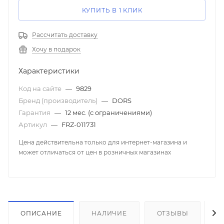
КУПИТЬ В 1 КЛИК
Рассчитать доставку
Хочу в подарок
Характеристики
Код на сайте
—
9829
Бренд (производитель)
—
DORS
Гарантия
—
12 мес. (с ограничениями)
Артикул
—
FRZ-011731
Цена действительна только для интернет-магазина и
может отличаться от цен в розничных магазинах
ОПИСАНИЕ
НАЛИЧИЕ
ОТЗЫВЫ
К