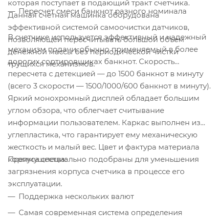
которая поступает в подающий тракт счетчика.
Пересчет смеси банкнот разного номинала
Данная счетная машинка оборудована
эффективной системой самоочистки датчиков,
В счетчике используется эффективный и надежный
позволяющей пересчитывать большой объем
механизм подачи, обычно применяемый в более
денежной массы без периодической чистки
дорогих сортировщиках банкнот. Скорость
трущихся механизмов.
пересчета с детекцией — до 1500 банкнот в минуту
(всего 3 скорости — 1500/1000/600 банкнот в минуту).
Яркий монохромный дисплей обладает большим
углом обзора, что облегчает считывание
информации пользователем. Каркас выполнен из
углепластика, что гарантирует ему механическую
жесткость и малый вес. Цвет и фактура материала
Преимущества:
корпуса специально подобраны для уменьшения
загрязнения корпуса счетчика в процессе его
эксплуатации.
Поддержка нескольких валют
Самая современная система определения