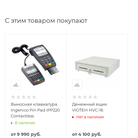
подобраны для уменьшения его загрязнения в
процессе его эксплуатации
Пыле- и влагоустойчивая панель управления
С этим товаром покупают
Компактный размер
Удобная ручка для переноса
Выносная клавиатура
Денежный ящик
Ingenico Pin Pad IPP220
VIOTEH HVC-16
Contactless
Нет в наличии
В наличии
от
9 990 руб.
от
4 100 руб.