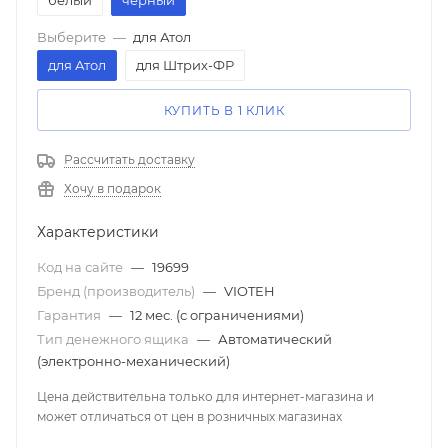
белый
черный
Выберите
—
для Атол
для Атол
для Штрих-ФР
КУПИТЬ В 1 КЛИК
Рассчитать доставку
Хочу в подарок
Характеристики
Код на сайте
—
19699
Бренд (производитель)
—
VIOTEH
Гарантия
—
12 мес. (с ограничениями)
Тип денежного ящика
—
Автоматический
(электронно-механический)
Цена действительна только для интернет-магазина и
может отличаться от цен в розничных магазинах