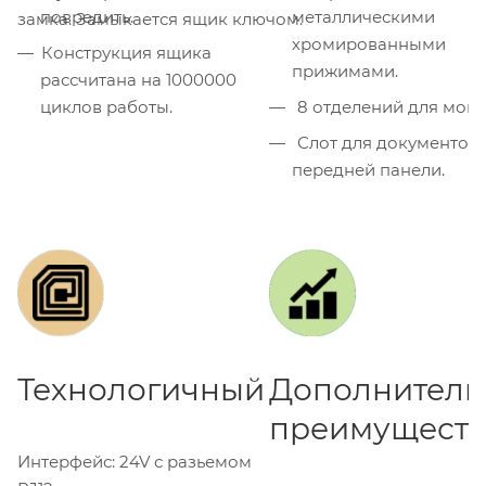
повредить.
металлическими
замка. Замыкается ящик ключом.
хромированными
Конструкция ящика
прижимами.
рассчитана на 1000000
циклов работы.
8 отделений для моне
Слот для документов: на
передней панели.
Технологичный
Дополнитель
преимуществ
Интерфейс: 24V с разьемом