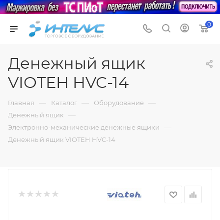
0
Денежный ящик
VIOTEH HVC-14
—
—
—
Главная
Каталог
Оборудование
—
Денежный ящик
—
Электронно-механические денежные ящики
Денежный ящик VIOTEH HVC-14