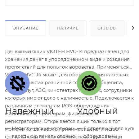
ОПИСАНИЕ
НАЛИЧИЕ
ОТЗЫВЫ
К
Денежный ящик VIOTEH HVC-14 предназначен для
хранения денег в упорядоченном виде и создания
препятствий для попыток воровства. Применяться
VIOTEH HVC-14 может для оборудования кассовых
мест в объектах розничной торговли, общепита,
сфере услуг, АЗС, кинотеатрах и офисах, сотрудники
которых имеют дело с наличностью. Подключается к
различным элементам POS-оборудования –
Надежный
Удобный
моноблокам, принтерам, фискальным
регистраторам. Открывается ящик только в тот
Металлические корпус и
5 отделений для купю
момент, когда кассир принимает деньги и дает
переднюю панель сложно
оборудованы
сдачу. Открытие – автоматическое, при помощи