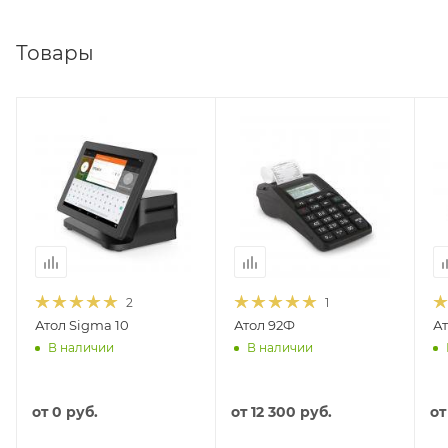
Товары
2
1
Атол Sigma 10
Атол 92Ф
Ат
В наличии
В наличии
от
0 руб.
от
12 300 руб.
о