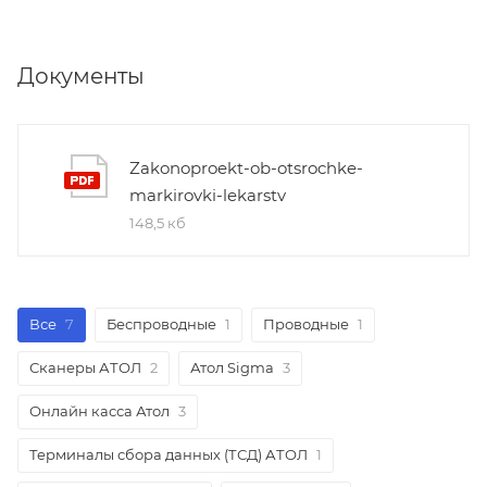
Документы
Zakonoproekt-ob-otsrochke-
markirovki-lekarstv
148,5 кб
Все
7
Беспроводные
1
Проводные
1
Сканеры АТОЛ
2
Атол Sigma
3
Онлайн касса Атол
3
Терминалы сбора данных (ТСД) АТОЛ
1