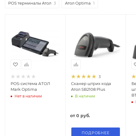
POS терминалы Атол
3
Атол Optima
1
3
POS-система АТОЛ
Сканер штрих кода
Б
Mark Optima
Атол SB2108 Plus
шт
B
Нет в наличии
В наличии
от
0 руб.
ПОДРОБНЕЕ