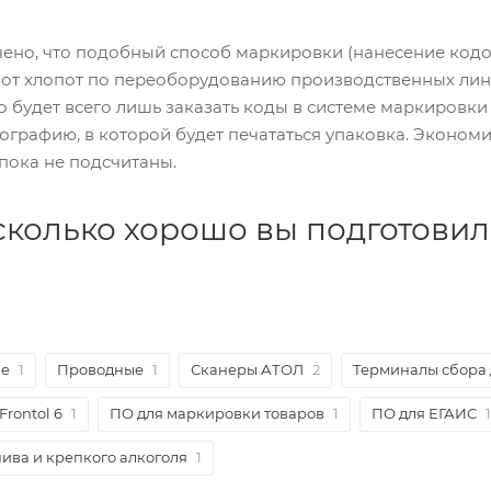
чено, что подобный способ маркировки (нанесение кодо
от хлопот по переоборудованию производственных лини
будет всего лишь заказать коды в системе маркировки "
графию, в которой будет печататься упаковка. Эконом
пока не подсчитаны.
асколько хорошо вы подготови
ые
1
Проводные
1
Сканеры АТОЛ
2
Терминалы сбора 
Frontol 6
1
ПО для маркировки товаров
1
ПО для ЕГАИС
1
ива и крепкого алкоголя
1