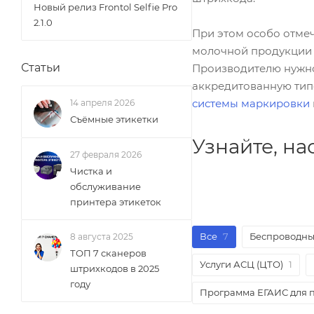
Новый релиз Frontol Selfie Pro
2.1.0
При этом особо отме
молочной продукции 
Статьи
Производителю нужно 
аккредитованную типо
системы маркировки
14 апреля 2026
Съёмные этикетки
Узнайте, н
27 февраля 2026
Чистка и
обслуживание
принтера этикеток
Все
7
Беспроводн
8 августа 2025
ТОП 7 сканеров
Услуги АСЦ (ЦТО)
1
штрихкодов в 2025
году
Программа ЕГАИС для п