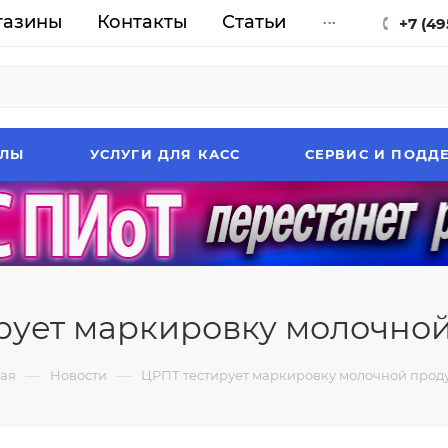
газины
Контакты
Статьи
...
+7 (49
АЛЫ
УСЛУГИ ДЛЯ КАСС
СЕРВИС И ПОДД
рует маркировку молочно
—
—
ная
Новости
ЦРПТ тестирует маркировку молочной прод