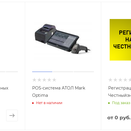
нных
POS-система АТОЛ Mark
Регистрац
Optima
Честныйзн
Нет в наличии
Под заказ
от
0 руб.