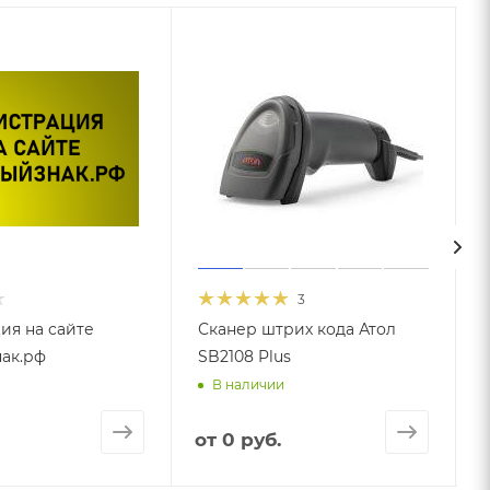
3
ия на сайте
Сканер штрих кода Атол
ак.рф
SB2108 Plus
В наличии
от
0 руб.