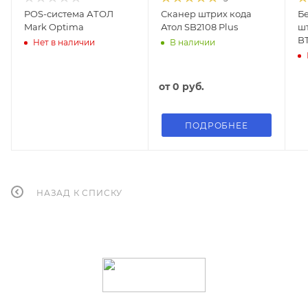
POS-система АТОЛ
Сканер штрих кода
Б
Mark Optima
Атол SB2108 Plus
шт
B
Нет в наличии
В наличии
от
0 руб.
ПОДРОБНЕЕ
НАЗАД К СПИСКУ