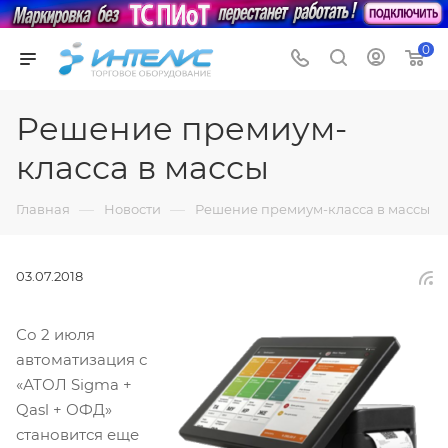
0
Решение премиум-
класса в массы
—
—
Главная
Новости
Решение премиум-класса в массы
03.07.2018
Со 2 июля
автоматизация с
«АТОЛ Sigma +
Qasl + ОФД»
становится еще