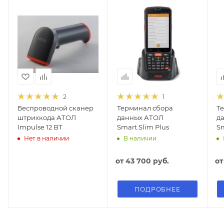
2
1
Беспроводной сканер
Терминал сбора
Т
штрихкода АТОЛ
данных АТОЛ
д
Impulse 12 BT
Smart.Slim Plus
Sm
Нет в наличии
В наличии
от
43 700 руб.
о
ПОДРОБНЕЕ