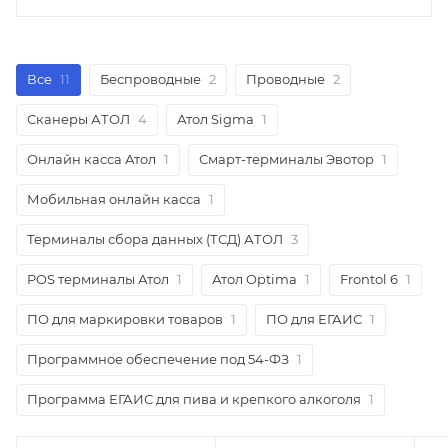
Все
11
Беспроводные
2
Проводные
2
Сканеры АТОЛ
4
Атол Sigma
1
Онлайн касса Атол
1
Смарт-терминалы Эвотор
1
Мобильная онлайн касса
1
Терминалы сбора данных (ТСД) АТОЛ
3
POS терминалы Атол
1
Атол Optima
1
Frontol 6
1
ПО для маркировки товаров
1
ПО для ЕГАИС
1
Программное обеспечение под 54-ФЗ
1
Программа ЕГАИС для пива и крепкого алкоголя
1