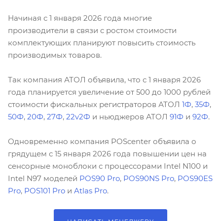
Начиная с 1 января 2026 года многие
производители в связи с ростом стоимости
комплектующих планируют повысить стоимость
производимых товаров.
Так компания АТОЛ объявила, что с 1 января 2026
года планируется увеличение от 500 до 1000 рублей
стоимости фискальных регистраторов АТОЛ
1Ф
,
35Ф
,
50Ф
,
20Ф
,
27Ф
,
22v2Ф
и ньюджеров АТОЛ
91Ф
и
92Ф
.
Одновременно компания POScenter объявила о
грядущем с 15 января 2026 года повышении цен на
сенсорные моноблоки с процессорами Intel N100 и
Intel N97 моделей
POS90 Pro
,
POS90NS Pro
,
POS90ES
Pro
,
POS101 Pro
и
Atlas Pro
.