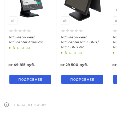
POS-терминал
POS-терминал
P
POScenter Atlas Pro
POScenter POS90NS /
PO
POS90NS Pro
P
В наличии
В наличии
от
49 815 руб.
от
29 500 руб.
о
ПОДРОБНЕЕ
ПОДРОБНЕЕ
НАЗАД К СПИСКУ