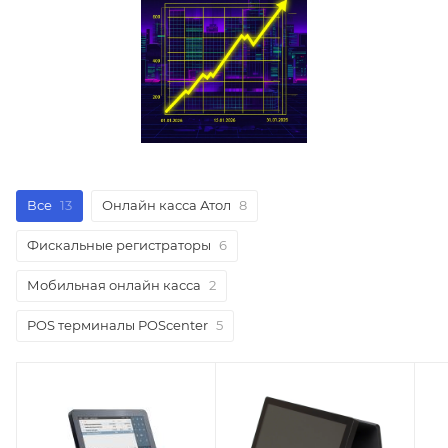
Все
13
Онлайн касса Атол
8
Фискальные регистраторы
6
Мобильная онлайн касса
2
POS терминалы POScenter
5