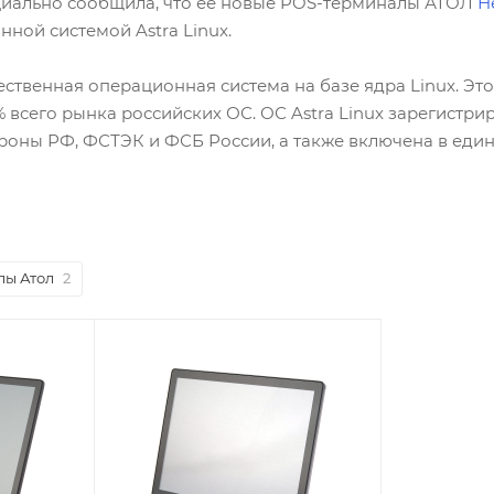
иально сообщила, что ее новые POS-терминалы АТОЛ
Н
ной системой Astra Linux.
чественная операционная система на базе ядра Linux. Эт
% всего рынка российских ОС. ОС Astra Linux зарегистр
ны РФ, ФСТЭК и ФСБ России, а также включена в еди
лы Атол
2