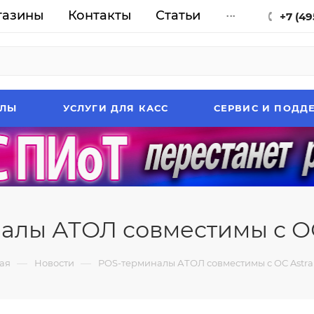
газины
Контакты
Статьи
...
+7 (49
АЛЫ
УСЛУГИ ДЛЯ КАСС
СЕРВИС И ПОДД
лы АТОЛ совместимы с ОС
—
—
ая
Новости
POS-терминалы АТОЛ совместимы с ОС Astra