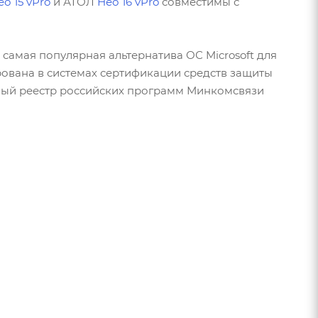
ео 15 vPro
и АТОЛ
Нео 16 vPro
совместимы с
о самая популярная альтернатива ОС Microsoft для
ирована в системах сертификации средств защиты
ный реестр российских программ Минкомсвязи