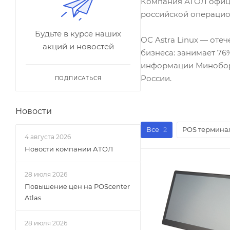
Компания АТОЛ офиц
российской операцион
Будьте в курсе наших
ОС Astra Linux — оте
акций и новостей
бизнеса: занимает 76
информации Миноборо
России.
ПОДПИСАТЬСЯ
Новости
Все
2
POS термина
4 августа 2026
Новости компании АТОЛ
28 июля 2026
Повышение цен на POScenter
Atlas
28 июля 2026