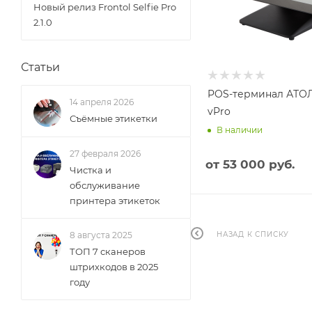
Новый релиз Frontol Selfie Pro
2.1.0
Статьи
POS-терминал АТОЛ
14 апреля 2026
vPro
Съёмные этикетки
В наличии
27 февраля 2026
от
53 000 руб.
Чистка и
обслуживание
принтера этикеток
8 августа 2025
НАЗАД К СПИСКУ
ТОП 7 сканеров
штрихкодов в 2025
году