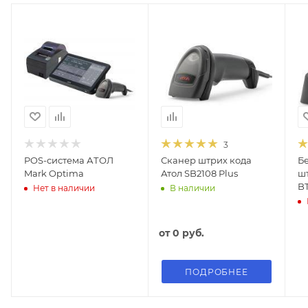
3
POS-система АТОЛ
Сканер штрих кода
Б
Mark Optima
Атол SB2108 Plus
шт
B
Нет в наличии
В наличии
от
0 руб.
ПОДРОБНЕЕ