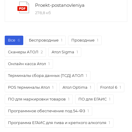
Proekt-postanovleniya
278,8 кб
Все
6
Беспроводные
1
Проводные
1
Сканеры АТОЛ
2
Атол Sigma
1
Онлайн касса Атол
1
Терминалы сбора данных (ТСД) АТОЛ
1
POS терминалы Атол
1
Атол Optima
1
Frontol 6
1
ПО для маркировки товаров
1
ПО для ЕГАИС
1
Программное обеспечение под 54-ФЗ
1
Программа ЕГАИС для пива и крепкого алкоголя
1