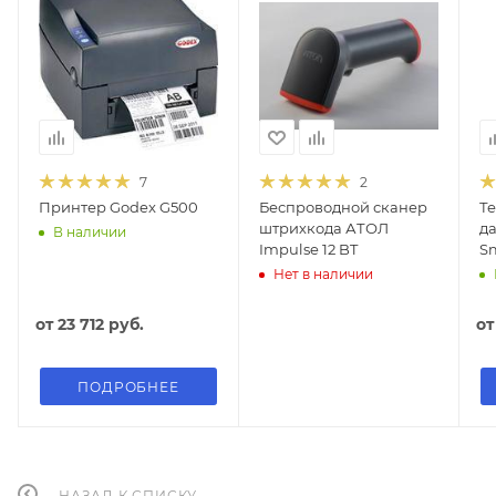
7
2
Принтер Godex G500
Беспроводной сканер
Т
штрихкода АТОЛ
д
В наличии
Impulse 12 BT
Sm
Нет в наличии
от
23 712 руб.
о
ПОДРОБНЕЕ
НАЗАД К СПИСКУ