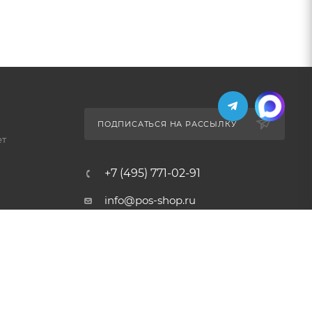
ПОДПИСАТЬСЯ НА РАССЫЛКУ
ет
+7 (495) 771-02-91
info@pos-shop.ru
Магазин Интелис торговое
оборудование
г. Москва, Сущевский вал, д.
5с1А'