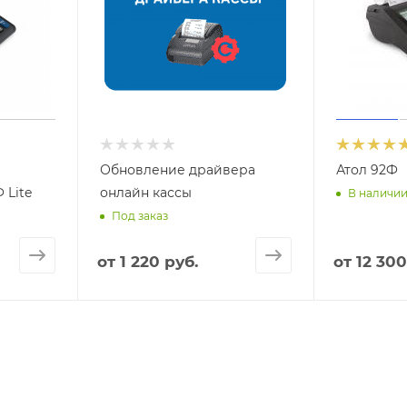
Обновление драйвера
Атол 92Ф
 Lite
онлайн кассы
В наличи
Под заказ
от
1 220 руб.
от
12 300