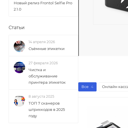
Новый релиз Frontol Selfie Pro
2.1.0
Статьи
14 апреля 2026
Съёмные этикетки
27 февраля 2026
Чистка и
обслуживание
принтера этикеток
Все
4
Онлайн касс
8 августа 2025
ТОП 7 сканеров
штрихкодов в 2025
году