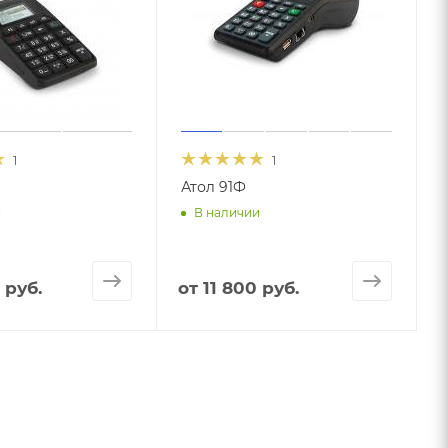
1
1
Атол 91Ф
и
В наличии
 руб.
от
11 800 руб.