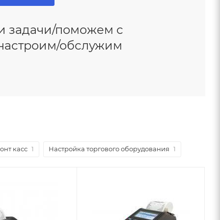
и задачи/поможем с
/настроим/обслужим
онт касс
1
Настройка торгового оборудования
1