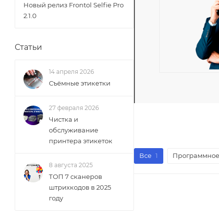
Новый релиз Frontol Selfie Pro
2.1.0
Статьи
14 апреля 2026
Съёмные этикетки
27 февраля 2026
Чистка и
обслуживание
принтера этикеток
Все
1
Программное
8 августа 2025
ТОП 7 сканеров
штрихкодов в 2025
году