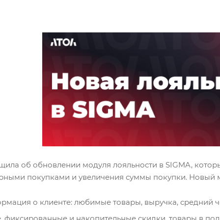
ила об обновлении модуля лояльности в SIGMA, которы
орными покупками и увеличения суммы покупки. Новый м
мация о клиенте: любимые товары, выручка, средний че
, фиксированные и накопительные скидки, товары в под