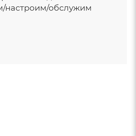
м/настроим/обслужим