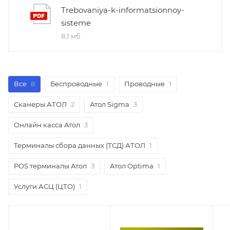
Trebovaniya-k-informatsionnoy-
sisteme
8,1 мб
Все
8
Беспроводные
1
Проводные
1
Сканеры АТОЛ
2
Атол Sigma
3
Онлайн касса Атол
3
Терминалы сбора данных (ТСД) АТОЛ
1
POS терминалы Атол
3
Атол Optima
1
Услуги АСЦ (ЦТО)
1