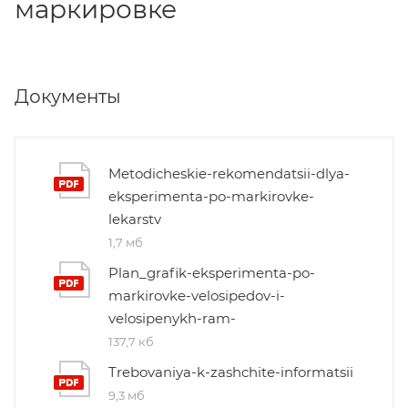
маркировке
Документы
Metodicheskie-rekomendatsii-dlya-
eksperimenta-po-markirovke-
lekarstv
1,7 мб
Plan_grafik-eksperimenta-po-
markirovke-velosipedov-i-
velosipenykh-ram-
137,7 кб
Trebovaniya-k-zashchite-informatsii
9,3 мб