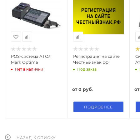
POS-система АТОЛ
Регистрация на сайте
С
Mark Optima
Честныйзнак.рф
Ат
Нет в наличии
Под заказ
от
0 руб.
о
ПОДРОБНЕЕ
НАЗАД К СПИСКУ