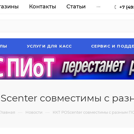
газины
Контакты
Статьи
...
+7 (49
АЛЫ
УСЛУГИ ДЛЯ КАСС
СЕРВИС И ПОДД
Scenter совместимы с ра
—
—
Главная
Новости
ККТ POScenter совместимы с разным П