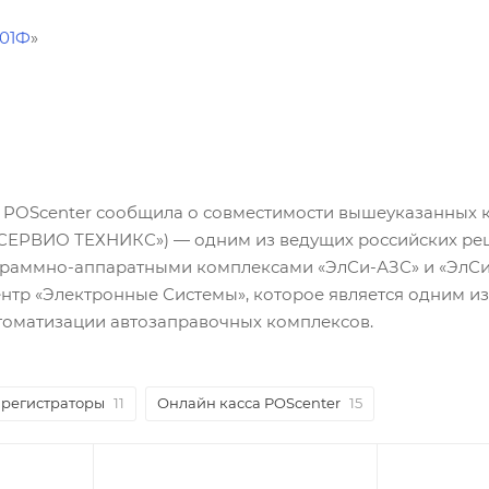
01Ф
»
 POScenter сообщила о совместимости вышеуказанных
«СЕРВИО ТЕХНИКС») — одним из ведущих российских ре
программно-аппаратными комплексами «ЭлСи-АЗС» и «ЭлС
нтр «Электронные Системы», которое является одним и
томатизации автозаправочных комплексов.
регистраторы
11
Онлайн касса POScenter
15