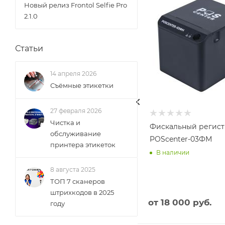
Новый релиз Frontol Selfie Pro
2.1.0
Статьи
14 апреля 2026
Съёмные этикетки
27 февраля 2026
Чистка и
Фискальный регист
обслуживание
POScenter-03ФМ
принтера этикеток
В наличии
8 августа 2025
ТОП 7 сканеров
штрихкодов в 2025
от
18 000 руб.
году