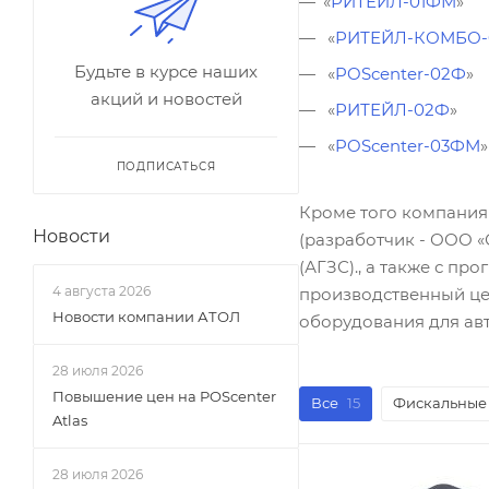
«
РИТЕЙЛ-01ФМ
»
«
РИТЕЙЛ-КОМБО-
Будьте в курсе наших
«
POScenter-02Ф
»
акций и новостей
«
РИТЕЙЛ-02Ф
»
«
POScenter-03ФМ
»
ПОДПИСАТЬСЯ
Кроме того компания
Новости
(разработчик - ООО 
(АГЗС)., а также с 
4 августа 2026
производственный це
Новости компании АТОЛ
оборудования для ав
28 июля 2026
Повышение цен на POScenter
Все
15
Фискальные 
Atlas
28 июля 2026