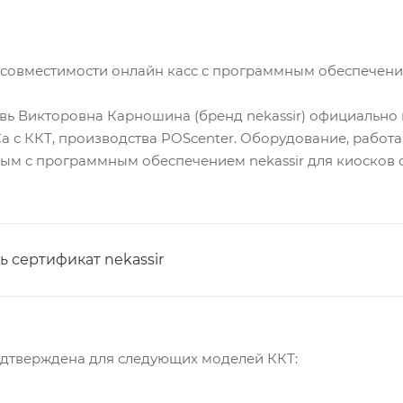
 совместимости онлайн касс с программным обеспечени
вь Викторовна Карношина (бренд nekassir) официально
 с ККТ, производства POScenter. Оборудование, работа
м с программным обеспечением nekassir для киосков с
 сертификат nekassir
дтверждена для следующих моделей ККТ: