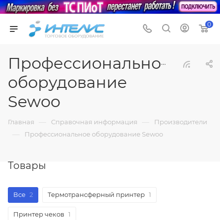
0
Профессиональное
оборудование
Sewoo
—
—
Главная
Справочная информация
Производители
—
Профессиональное оборудование Sewoo
Товары
Все
2
Термотрансферный принтер
1
Принтер чеков
1