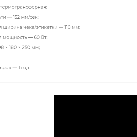
 термотрансферная;
ти — 152 мм/сек;
 ширина чека/этикетки — 110 мм;
 мощность — 60 Вт;
 × 180 × 250 мм;
рок — 1 год.