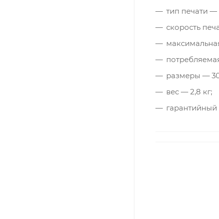
тип печати —
скорость печа
максимальная
потребляемая
размеры — 308
вес — 2,8 кг;
гарантийный с