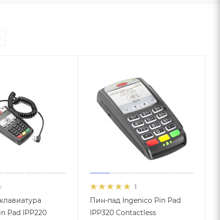
2
1
клавиатура
Пин-пад Ingenico Pin Pad
in Pad IPP220
IPP320 Contactless