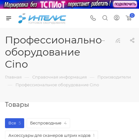
0
Профессиональное
оборудование
Cino
—
—
Главная
Справочная информация
Производители
—
Профессиональное оборудование Cino
Товары
Все
5
Беспроводные
4
Аксессуары для сканеров штрих кодов
1