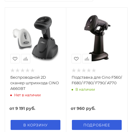
Беспроводной 2D
Подставка для Cino F560/
cканер штрихкода CINO
F680/ F780/ F790/ A770
A660BT
В наличии
Нет в наличии
от
9 191 руб.
от
960 руб.
В КОРЗИНУ
ПОДРОБНЕЕ