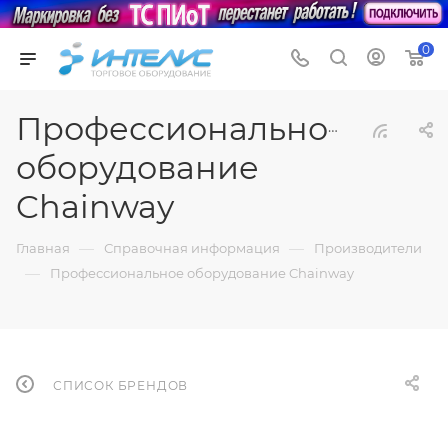
0
Профессиональное
оборудование
Chainway
—
—
Главная
Справочная информация
Производители
—
Профессиональное оборудование Chainway
СПИСОК БРЕНДОВ