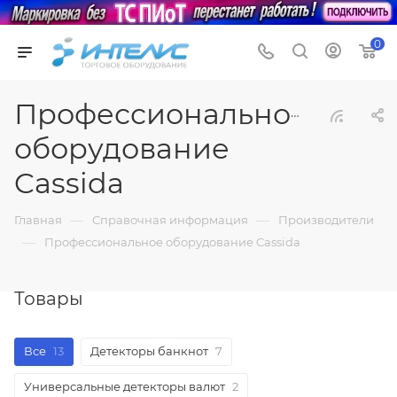
0
Профессиональное
оборудование
Cassida
—
—
Главная
Справочная информация
Производители
—
Профессиональное оборудование Cassida
Товары
Все
13
Детекторы банкнот
7
Универсальные детекторы валют
2