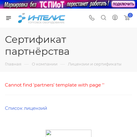
0
Сертификат
партнёрства
—
—
Главная
О компании
Лицензии и сертификаты
Cannot find 'partners' template with page ''
Список лицензий