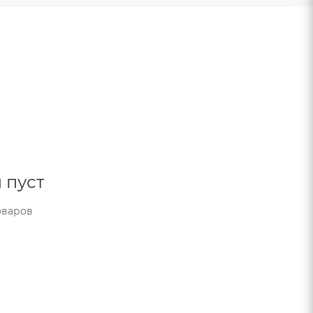
 пуст
оваров