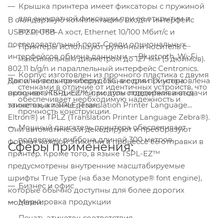
Крышка принтера имеет фиксаторы с пружиной
для аккуратной фиксации при ее открытии и
В стандартную комплектацию входят интерфейс
закрытии.
USB 2.0, USB-A хост, Ethernet 10/100 Мбит/с и
последовательный порт. Среди опциональных
Принтеры используют рулонный носитель с
интерфейсов обмена данными — Bluetooth, Wi-Fi
максимальным диаметром до 127 мм (5 дюймов).
802.11 b/g/n и параллельный интерфейс Centronics.
Корпус изготовлен из прочного пластика с двумя
Как и на всех принтерах TSC, в серии TX установлена
Дополнительное оборудование для принтера
стенками в отличие от идентичных устройств, что
прошивка TSPL-EZ™, при этом поддерживаются
включает ЖК-дисплей, модуль отделителя и выдачи
обеспечивает необходимую надежность и
также языки TPLE (Translation Printer Language
этикеток, а также резак.
прочность конструкции.
Eltron®) и TPLZ (Translation Printer Language Zebra®).
Мощный двигатель принтера обеспечивает
Они автоматически декодируют и преобразуют
поддержку риббона длиной 300 метров.
формат каждой этикетки в процессе ее отправки в
Сферы применения:
принтер. Кроме того, в языке TSPL-EZ™
предусмотрены внутренние масштабируемые
шрифты True Type (на базе Monotype® font engine),
Бизнес и офис
которые обычно доступны для более дорогих
Маркировка продукции
моделей.
Печать этикеток соответствия