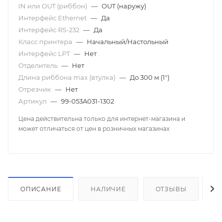
IN или OUT (риббон)
—
OUT (наружу)
Интерфейс Ethernet
—
Да
Интерфейс RS-232
—
Да
Класс принтера
—
Начальный/Настольный
Интерфейс LPT
—
Нет
Отделитель
—
Нет
Длина риббона max (втулка)
—
До 300 м (1")
Отрезчик
—
Нет
Артикул
—
99-053A031-1302
Цена действительна только для интернет-магазина и
может отличаться от цен в розничных магазинах
ОПИСАНИЕ
НАЛИЧИЕ
ОТЗЫВЫ
К