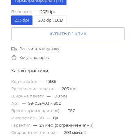
Термотрансферная (ТТ)
Выберите
—
203 dpi
203 dpi
203 dpi, LCD
КУПИТЬ В 1 КЛИК
Рассчитать доставку
Хочу в подарок
Характеристики
Код на сайте
—
15186
Разрешение печати
—
203 dpi
Ширина печати
—
108 мм
Арт.
—
99-053A031-1302
Бренд (производитель)
—
TSC
Интерфейс USB
—
Да
Гарантия
—
24 мес. (с ограничениями)
Скорость печати mаx
—
203 мм/сек