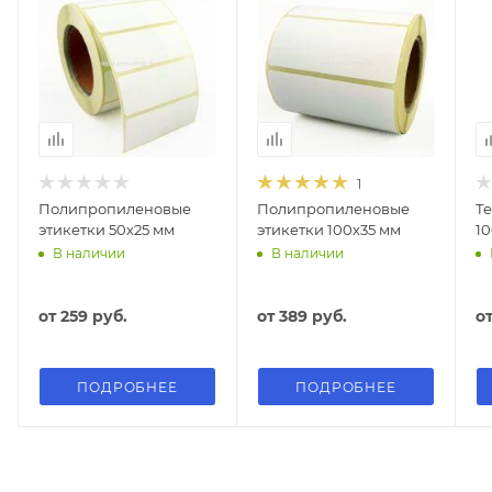
1
Полипропиленовые
Полипропиленовые
Т
этикетки 50х25 мм
этикетки 100х35 мм
10
В наличии
В наличии
от
259 руб.
от
389 руб.
о
ПОДРОБНЕЕ
ПОДРОБНЕЕ