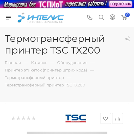
0
Термотрансферный
принтер TSC TX200
—
—
—
Главная
Каталог
Оборудование
—
Принтер этикеток (принтер штрих кода)
—
Термотрансферный принтер
Термотрансферный принтер TSC TX200