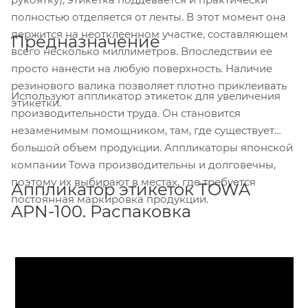
полностью отделяется от ленты. В этот момент она
держится на неотклеенном участке, составляющем
Предназначение
всего несколько миллиметров. Впоследствии ее
просто нанести на любую поверхность. Наличие
резинового валика позволяет плотно приклеивать
Используют аппликатор этикеток для увеличения
этикетки.
производительности труда. Он становится
незаменимым помощником, там, где существует
большой объем продукции. Аппликаторы японской
компании Towa производительны и долговечны,
поэтому их выбирают в местах, где требуется
Аппликатор этикеток TOWA
постоянная маркировка продукции.
APN-100. Распаковка