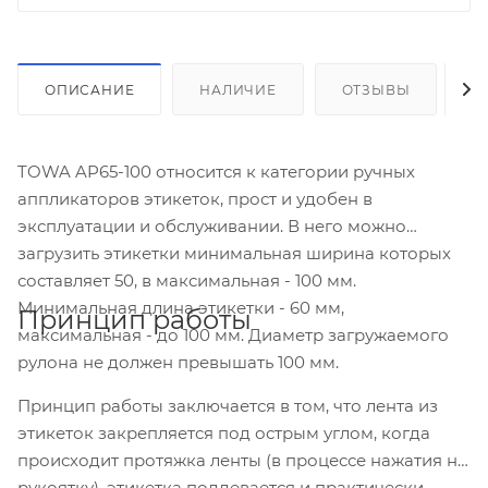
ОПИСАНИЕ
НАЛИЧИЕ
ОТЗЫВЫ
К
TOWA AP65-100 относится к категории ручных
аппликаторов этикеток, прост и удобен в
эксплуатации и обслуживании. В него можно
загрузить этикетки минимальная ширина которых
составляет 50, в максимальная - 100 мм.
Минимальная длина этикетки - 60 мм,
Принцип работы
максимальная - до 100 мм. Диаметр загружаемого
рулона не должен превышать 100 мм.
Принцип работы заключается в том, что лента из
этикеток закрепляется под острым углом, когда
происходит протяжка ленты (в процессе нажатия на
рукоятку), этикетка поддевается и практически