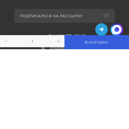
ПОДПИСАТЬСЯ НА РАССЫЛКУ
+7 (495) 771-02-91
В КОРЗИНУ
info@pos-shop.ru
Магазин Интелис торговое
оборудование
г. Москва, Сущевский вал, д. 5с1А'
2004 - 2026 © Интелис - Торговое Оборудование
магазин онлайн касс и торгового оборудования.