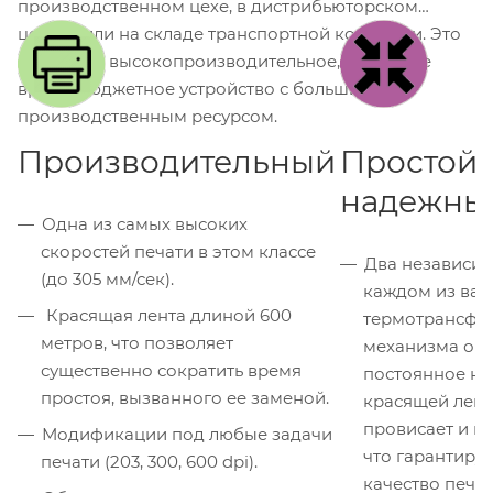
производственном цехе, в дистрибьюторском
центре или на складе транспортной компании. Это
надежное высокопроизводительное, но в то же
время бюджетное устройство с большим
производственным ресурсом.
Производительный
Простой 
надежны
Одна из самых высоких
скоростей печати в этом классе
Два независим
(до 305 мм/сек).
каждом из вал
Красящая лента длиной 600
термотрансфе
метров, что позволяет
механизма об
существенно сократить время
постоянное н
простоя, вызванного ее заменой.
красящей лент
провисает и н
Модификации под любые задачи
что гарантиру
печати (203, 300, 600 dpi).
качество печа