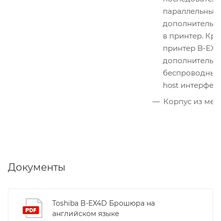
параллельный 
дополнительн
в принтер. Кро
принтер B-EX
дополнительн
беспроводным 
host интерфей
Корпус из мета
Документы
Toshiba B-EX4D Брошюра на
английском языке