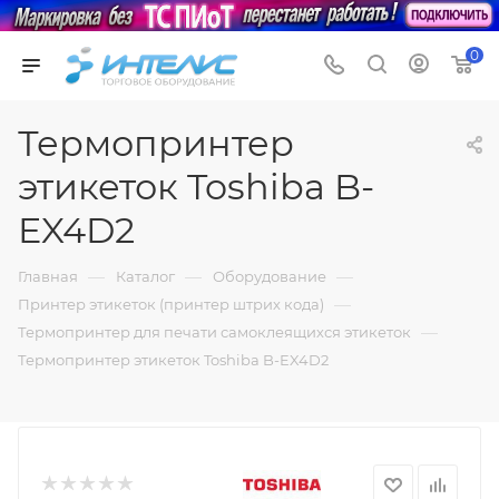
0
Термопринтер
этикеток Toshiba B-
EX4D2
—
—
—
Главная
Каталог
Оборудование
—
Принтер этикеток (принтер штрих кода)
—
Термопринтер для печати самоклеящихся этикеток
Термопринтер этикеток Toshiba B-EX4D2