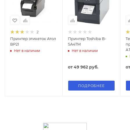
2
Принтер этикеток Атол
Принтер Toshiba B-
Т
BP21
SA4TM
п
А
Нет в наличии
Нет в наличии
от
49 962 руб.
о
ПОДРОБНЕЕ