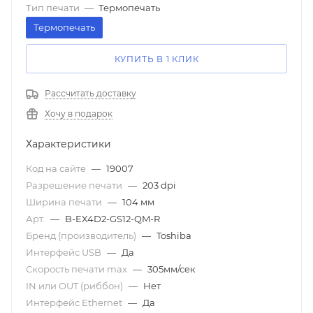
Тип печати
—
Термопечать
Термопечать
КУПИТЬ В 1 КЛИК
Рассчитать доставку
Хочу в подарок
Характеристики
Код на сайте
—
19007
Разрешение печати
—
203 dpi
Ширина печати
—
104 мм
Арт.
—
B-EX4D2-GS12-QM-R
Бренд (производитель)
—
Toshiba
Интерфейс USB
—
Да
Скорость печати mаx
—
305мм/сек
IN или OUT (риббон)
—
Нет
Интерфейс Ethernet
—
Да