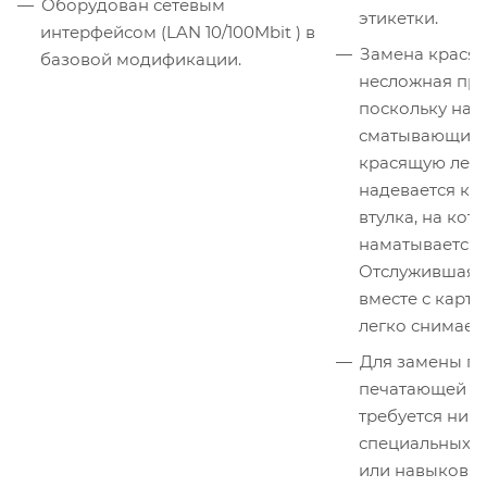
Оборудован сетевым
этикетки.
интерфейсом (LAN 10/100Mbit ) в
Замена красящ
базовой модификации.
несложная про
поскольку на в
сматывающий 
красящую лент
надевается ка
втулка, на кот
наматывается 
Отслужившая с
вместе с карт
легко снимаетс
Для замены п
печатающей го
требуется ник
специальных и
или навыков.