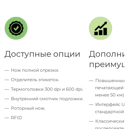
Доступные опции
Дополни
преимущ
Нож полной отрезки.
Отделитель этикеток.
Повышенный р
печатающей го
Термоголовки 300 dpi и 600 dpi.
менее 50 км).
Внутренний смотчик подложки.
Интерфейс USB
Роторный нож.
стандартной к
RFID
Классические 
последователь