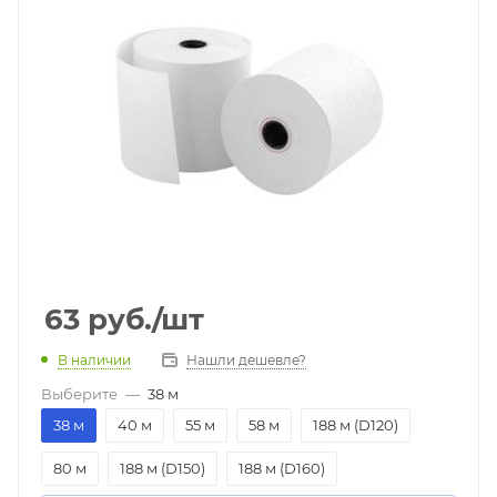
63
руб.
/шт
В наличии
Нашли дешевле?
Выберите
—
38 м
38 м
40 м
55 м
58 м
188 м (D120)
80 м
188 м (D150)
188 м (D160)