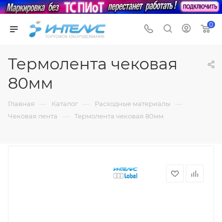
0
Термолента чековая
80мм
—
—
—
Главная
Каталог
Расходные материалы
—
Чековая лента
Термолента чековая 80мм