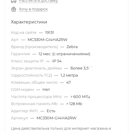
Рассчитать доставку
Хочу в подарок
Характеристики
Код на сайте
—
19131
Арт.
—
MC330M-GI4HA2RW
Бренд (производитель)
—
Zebra
Гарантия
—
12 мес. (с ограничениями)
Класс защиты IP
—
IP 54
Экран диагональ, дюймы
—
Более 3,5``
Ударостойкость ТСД
—
1,2 метра
Клавиши, общее число
—
47
GSM модем
—
Нет
Частота процессора MHz
—
> 600 МГц
Встроенная память Mb
—
> 128 Mb
Адаптер WiFi
—
Есть
Артикул
—
MC330M-GI4HA2RW
Цена действительна только для интернет-магазина и