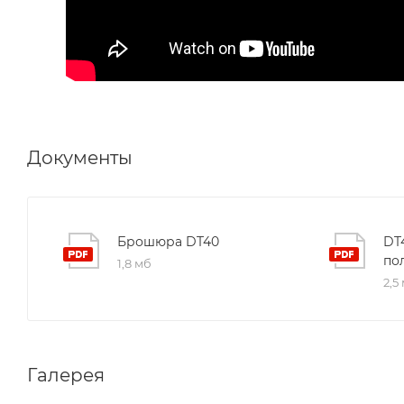
Документы
Брошюра DT40
DT
по
1,8 мб
2,5
Галерея