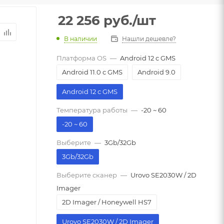
22 256
руб.
/шт
В наличии
Нашли дешевле?
Платформа OS
—
Android 12 с GMS
Android 11.0 с GMS
Android 9.0
Android 12 с GMS
Температура работы
—
-20 ~ 60
-20 ~ 60
Выберите
—
3Gb/32Gb
3Gb/32Gb
Выберите сканер
—
Urovo SE2030W / 2D
Imager
2D Imager / Honeywell HS7
Urovo SE2030W / 2D Imager