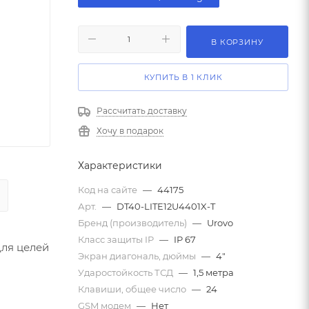
В КОРЗИНУ
КУПИТЬ В 1 КЛИК
Рассчитать доставку
Хочу в подарок
Характеристики
Код на сайте
—
44175
Арт.
—
DT40-LITE12U4401X-T
Бренд (производитель)
—
Urovo
Класс защиты IP
—
IP 67
для целей
Экран диагональ, дюймы
—
4"
Ударостойкость ТСД
—
1,5 метра
Клавиши, общее число
—
24
GSM модем
—
Нет