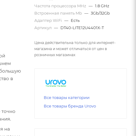
Частота процессора MHz
—
1.8 GHz
Встроенная память Mb
—
3Gb/32Gb
Адаптер WiFi
—
Есть
Артикул
—
DT40-LITE12U4401X-T
Цена действительна только для интернет-
магазина и может отличаться от цен в
розничных магазинах
ой
ешнем
 большую
ство в
Все товары категории
Все товары бренда Urovo
 точно
ания.
я на