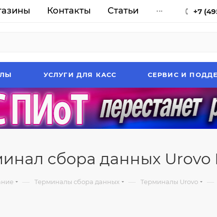
газины
Контакты
Статьи
...
+7 (49
АЛЫ
УСЛУГИ ДЛЯ КАСС
СЕРВИС И ПОДД
инал сбора данных Urovo
—
—
—
ание
Терминалы сбора данных
Терминалы Urovo