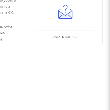
окусом и
енные
ате 4К.
нности
 на
ЗАДАТЬ ВОПРОС
а.