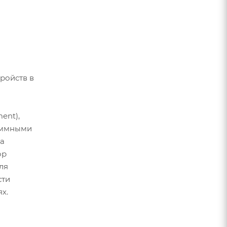
ройств в
ent),
аммными
На
ор
ля
сти
х.