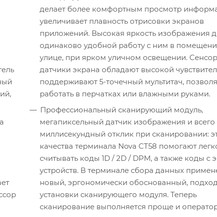
делает более комфортным просмотр информ
увеличивает плавность отрисовки экранов
приложений. Высокая яркость изображения д
одинаково удобной работу с ним в помещени
улице, при ярком уличном освещении. Сенсо
тель
датчики экрана обладают высокой чувствител
ный
поддерживают 5-точечный мультитач, позвол
ий,
работать в перчатках или влажными руками.
Профессиональный сканирующий модуль,
a
мегапиксельный датчик изображения и всего
миллисекундный отклик при сканировании: э
качества терминала Nova CT58 помогают легк
считывать коды 1D / 2D / DPM, а также коды с 
устройств. В терминале сбора данных примен
ает
новый, эргономически обоснованный, подход 
ссор
установки сканирующего модуля. Теперь
сканирование выполняется проще и оператор