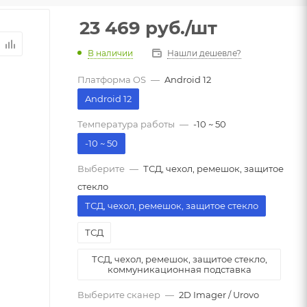
23 469
руб.
/шт
В наличии
Нашли дешевле?
Платформа OS
—
Android 12
Android 12
Температура работы
—
-10 ~ 50
-10 ~ 50
Выберите
—
ТСД, чехол, ремешок, защитое
стекло
ТСД, чехол, ремешок, защитое стекло
ТСД
ТСД, чехол, ремешок, защитое стекло,
коммуникационная подставка
Выберите сканер
—
2D Imager / Urovo