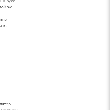
ь в руке
той же
льно
тья.
лятор