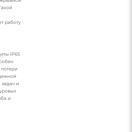
прерывной
Такой
ет работу
иты IP65
особен
 потери
адежной
 задач и
суровых
аба и