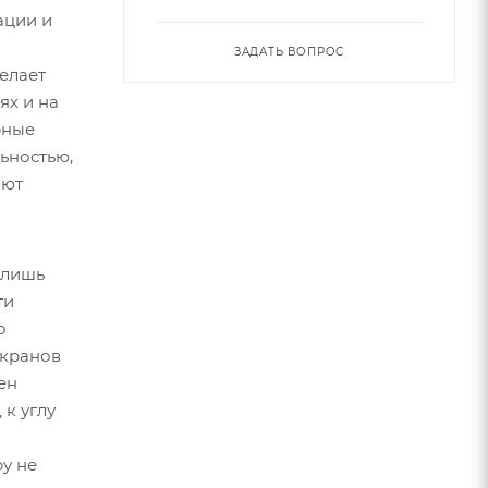
ации и
ЗАДАТЬ ВОПРОС
елает
ях и на
рные
ьностью,
яют
 лишь
ти
о
экранов
ен
к углу
у не