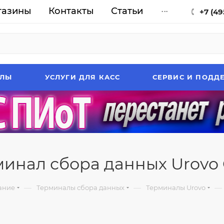
газины
Контакты
Статьи
...
+7 (49
АЛЫ
УСЛУГИ ДЛЯ КАСС
СЕРВИС И ПОДД
инал сбора данных Urovo
—
—
—
ание
Терминалы сбора данных
Терминалы Urovo