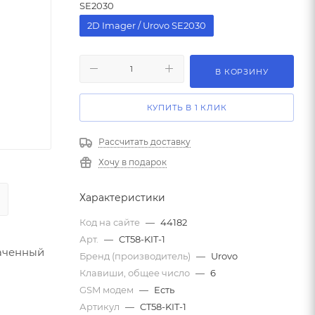
SE2030
2D Imager / Urovo SE2030
В КОРЗИНУ
КУПИТЬ В 1 КЛИК
Рассчитать доставку
Хочу в подарок
Характеристики
Код на сайте
—
44182
Арт.
—
CT58-KIT-1
наченный
Бренд (производитель)
—
Urovo
Клавиши, общее число
—
6
GSM модем
—
Есть
Артикул
—
CT58-KIT-1