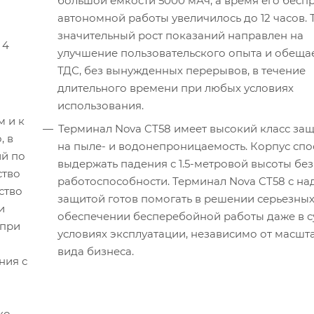
большой емкости 5000 мАч, а время его бес
автономной работы увеличилось до 12 часов. 
значительный рост показаний направлен на
 4
улучшение пользовательского опыта и обеща
ТДС, без вынужденных перерывов, в течение
длительного времени при любых условиях
использования.
м и к
Терминал Nova CT58 имеет высокий класс защ
, в
на пыле- и водонепроницаемость. Корпус сп
й по
выдержать падения с 1.5-метровой высоты без
ство
работоспособности. Терминал Nova CT58 с н
ство
защитой готов помогать в решении серьезных
и
обеспечении бесперебойной работы даже в 
 при
условиях эксплуатации, независимо от масшт
вида бизнеса.
ния с
ко