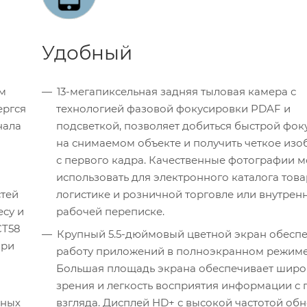
Удобный
м
13-мегапиксельная задняя тыловая камера с
ергся
технологией фазовой фокусировки PDAF и
нала
подсветкой, позволяет добиться быстрой фо
на снимаемом объекте и получить четкое из
с первого кадра. Качественные фотографии 
использовать для электронного каталога това
стей
логистике и розничной торговле или внутрен
есу и
рабочей переписке.
CT58
Крупный 5.5-дюймовый цветной экран обесп
при
работу приложений в полноэкранном режиме
Большая площадь экрана обеспечивает широ
зрения и легкость восприятия информации с 
ьных
взгляда. Дисплей HD+ с высокой частотой об