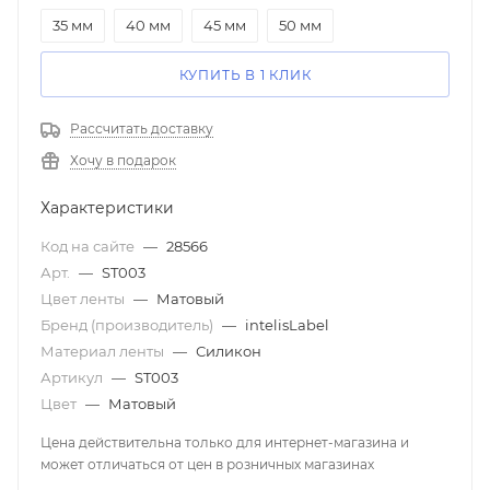
35 мм
40 мм
45 мм
50 мм
КУПИТЬ В 1 КЛИК
Рассчитать доставку
Хочу в подарок
Характеристики
Код на сайте
—
28566
Арт.
—
ST003
Цвет ленты
—
Матовый
Бренд (производитель)
—
intelisLabel
Материал ленты
—
Силикон
Артикул
—
ST003
Цвет
—
Матовый
Цена действительна только для интернет-магазина и
может отличаться от цен в розничных магазинах