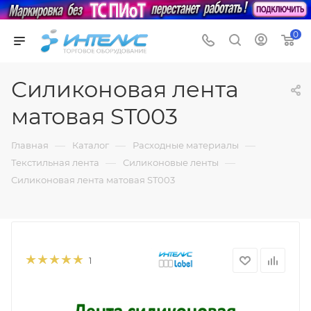
0
Силиконовая лента
матовая ST003
—
—
—
Главная
Каталог
Расходные материалы
—
—
Текстильная лента
Силиконовые ленты
Силиконовая лента матовая ST003
1