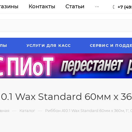
газины
Контакты
Статьи
...
+7 (49
АЛЫ
УСЛУГИ ДЛЯ КАСС
СЕРВИС И ПОДД
0.1 Wax Standard 60мм x 360
—
—
авная
Каталог
Риббон A10.1 Wax Standard 60мм x 360м, 1",