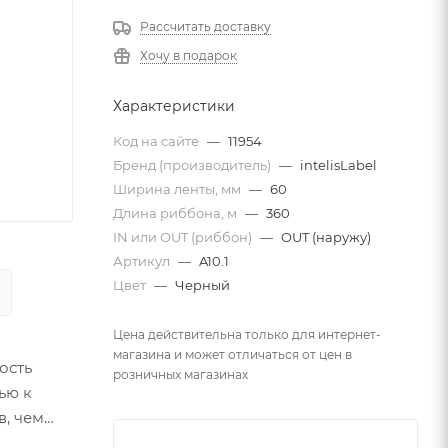
Рассчитать доставку
Хочу в подарок
Характеристики
Код на сайте
—
11954
Бренд (производитель)
—
intelisLabel
Ширина ленты, мм
—
60
Длина риббона, м
—
360
IN или OUT (риббон)
—
OUT (наружу)
Артикул
—
A10.1
Цвет
—
Черный
Цена действительна только для интернет-
магазина и может отличаться от цен в
ость
розничных магазинах
ью к
в, чем
урентов.