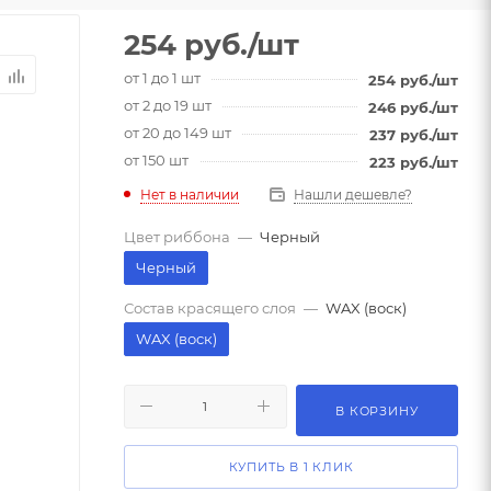
254
руб.
/шт
от 1 до 1 шт
254
руб.
/шт
от 2 до 19 шт
246
руб.
/шт
от 20 до 149 шт
237
руб.
/шт
от 150 шт
223
руб.
/шт
Нет в наличии
Нашли дешевле?
Цвет риббона
—
Черный
Черный
Состав красящего слоя
—
WAX (воск)
WAX (воск)
В КОРЗИНУ
КУПИТЬ В 1 КЛИК