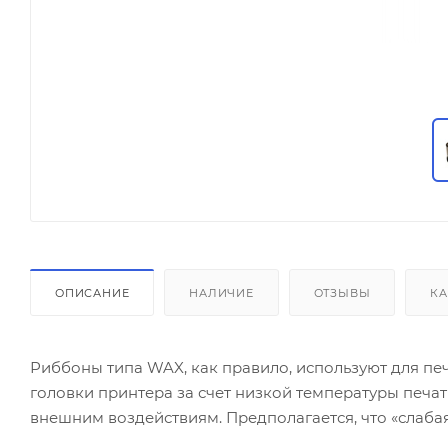
ОПИСАНИЕ
НАЛИЧИЕ
ОТЗЫВЫ
КА
Риббоны типа WAX, как правило, используют для пе
головки принтера за счет низкой температуры печат
внешним воздействиям. Предполагается, что «слаба
«быстро истираются». Поскольку производство распо