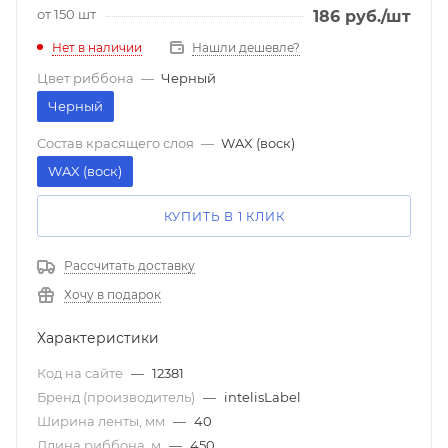
от 150 шт
186
руб.
/шт
Нет в наличии
Нашли дешевле?
Цвет риббона
—
Черный
Черный
Состав красящего слоя
—
WAX (воск)
WAX (воск)
КУПИТЬ В 1 КЛИК
Рассчитать доставку
Хочу в подарок
Характеристики
Код на сайте
—
12381
Бренд (производитель)
—
intelisLabel
Ширина ленты, мм
—
40
Длина риббона, м
—
450