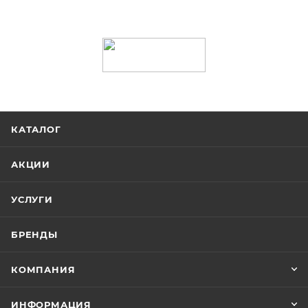
устойчивость» обладает меньшим негативным
эффектов, чем «быстро истираются». Поскольку
производство расположено в Москве, у лент
МАРКЕТ цены ниже, чем у конкурентов.
КАТАЛОГ
АКЦИИ
УСЛУГИ
БРЕНДЫ
КОМПАНИЯ
ИНФОРМАЦИЯ