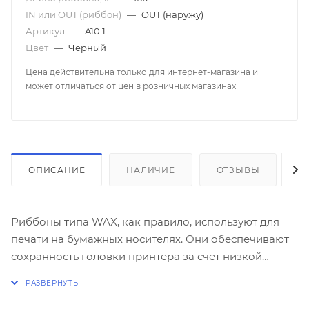
IN или OUT (риббон)
—
OUT (наружу)
Артикул
—
A10.1
Цвет
—
Черный
Цена действительна только для интернет-магазина и
может отличаться от цен в розничных магазинах
ОПИСАНИЕ
НАЛИЧИЕ
ОТЗЫВЫ
К
Риббоны типа WAX, как правило, используют для
печати на бумажных носителях. Они обеспечивают
сохранность головки принтера за счет низкой
температуры печати. Красящий слой из воска
обладает слабой устойчивостью к внешним
воздействиям. Предполагается, что «слабая