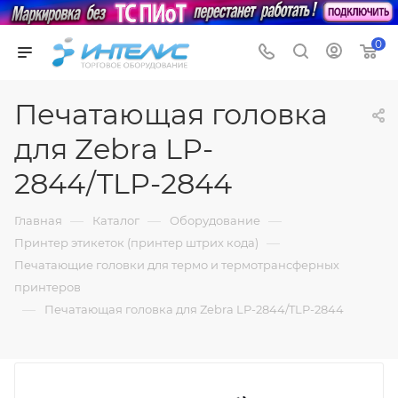
0
Печатающая головка
для Zebra LP-
2844/TLP-2844
—
—
—
Главная
Каталог
Оборудование
—
Принтер этикеток (принтер штрих кода)
Печатающие головки для термо и термотрансферных
принтеров
—
Печатающая головка для Zebra LP-2844/TLP-2844