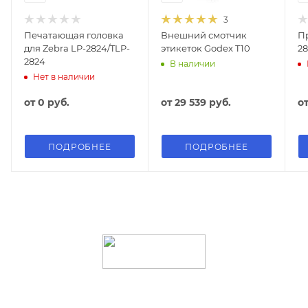
3
Печатающая головка
Внешний смотчик
П
для Zebra LP-2824/TLP-
этикеток Godex T10
28
2824
В наличии
Нет в наличии
от
0 руб.
от
29 539 руб.
о
ПОДРОБНЕЕ
ПОДРОБНЕЕ