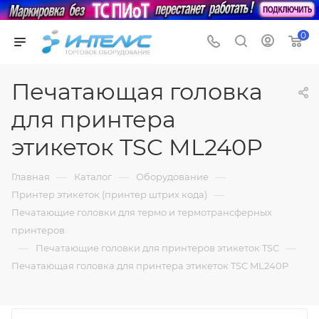
0
Печатающая головка
для принтера
этикеток TSC ML240P
—
—
—
Главная
Каталог
Оборудование
—
Принтер этикеток (принтер штрих кода)
Печатающие головки для термо и термотрансферных
принтеров
—
—
Печатающие головки для принтеров этикеток TSC
Печатающая головка для принтера этикеток TSC ML240P