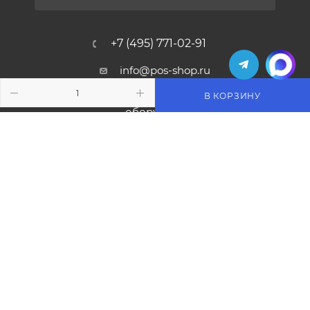
+7 (495) 771-02-91
info@pos-shop.ru
В КОРЗИНУ
Магазин Интелис торговое
оборудование
г. Москва, Сущевский вал, д. 5с1А'
2004 - 2026 © Интелис - Торговое Оборудование
магазин онлайн касс и торгового оборудования.