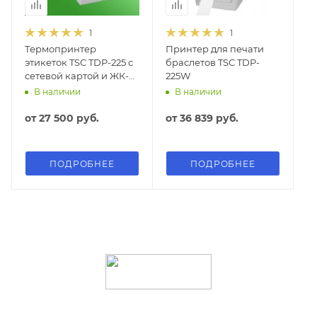
1
1
Термопринтер
Принтер для печати
этикеток TSC TDP-225 с
браслетов TSC TDP-
сетевой картой и ЖК-
225W
дисплеем
В наличии
В наличии
от
27 500 руб.
от
36 839 руб.
ПОДРОБНЕЕ
ПОДРОБНЕЕ