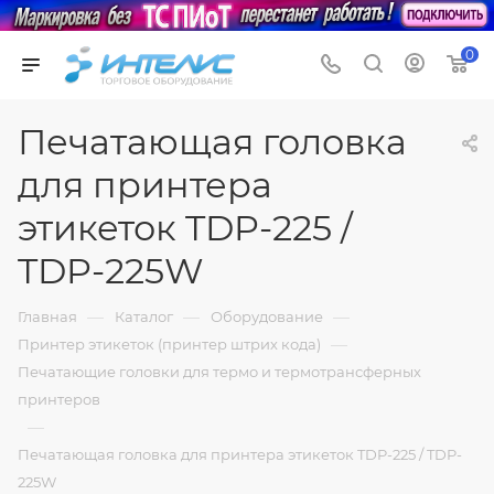
0
Печатающая головка
для принтера
этикеток TDP-225 /
TDP-225W
—
—
—
Главная
Каталог
Оборудование
—
Принтер этикеток (принтер штрих кода)
Печатающие головки для термо и термотрансферных
принтеров
—
Печатающая головка для принтера этикеток TDP-225 / TDP-
225W