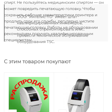
спирт. Не пользуйтесь медицинским спиртом — он
может повредить печатающую головку. Чтобы
сохранить рабочие характеристики принтера и
ООО "Интелис-ТО" имеет штат
продлить срок его службы, регулярно чистите
квалифицированных инженеров,
печатающую головку. Работы на оборудовании
способных отремонтировать или
рекомендуем поручать квалифицированным
провести техническое облуживание
специалистам.
оборудования TSC.
С этим товаром покупают