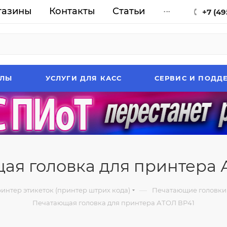
газины
Контакты
Статьи
...
+7 (49
АЛЫ
УСЛУГИ ДЛЯ КАСС
СЕРВИС И ПОДД
ая головка для принтера 
—
интер этикеток (принтер штрих кода)
Печатающие головки 
Печатающая головка для принтера АТОЛ ВР41