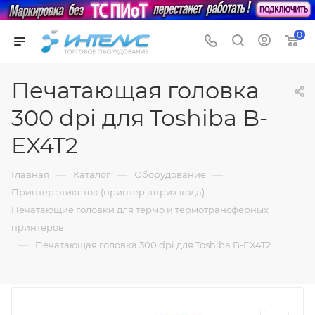
0
Печатающая головка
300 dpi для Toshiba B-
EX4T2
—
—
—
Главная
Каталог
Оборудование
—
Принтер этикеток (принтер штрих кода)
Печатающие головки для термо и термотрансферных
принтеров
—
Печатающая головка 300 dpi для Toshiba B-EX4T2