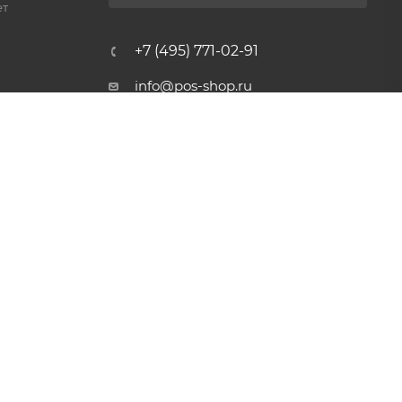
ет
+7 (495) 771-02-91
info@pos-shop.ru
Магазин Интелис торговое
оборудование
г. Москва, Сущевский вал, д.
5с1А'