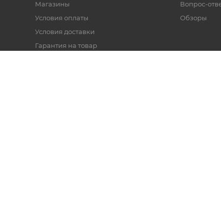
Магазины
Вопрос-отв
Условия оплаты
Обзоры
Условия доставки
Гарантия на товар
Политика
Реквизиты
айн касс и торгового оборудования.