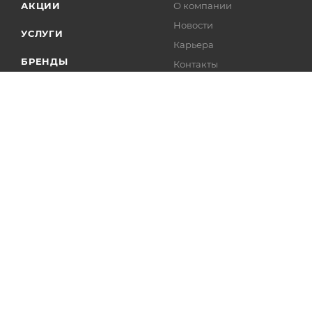
АКЦИИ
О компании
Новости
УСЛУГИ
Карьера
БРЕНДЫ
Контакты
Лицензии
2004 - 2026 © Интелис - Торговое Оборудование магазин онл