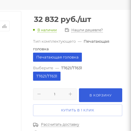
32 832
руб.
/шт
В наличии
Нашли дешевле?
Тип комплектующего
—
Печатающая
головка
Печатающая головка
Выберите
—
TT621/TT631
TT621/TT631
В КОРЗИНУ
КУПИТЬ В 1 КЛИК
Рассчитать доставку