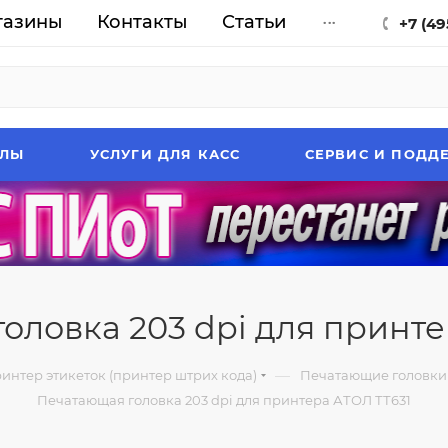
газины
Контакты
Статьи
...
+7 (49
АЛЫ
УСЛУГИ ДЛЯ КАСС
СЕРВИС И ПОДД
оловка 203 dpi для принте
—
интер этикеток (принтер штрих кода)
Печатающие головки 
Печатающая головка 203 dpi для принтера АТОЛ ТТ631