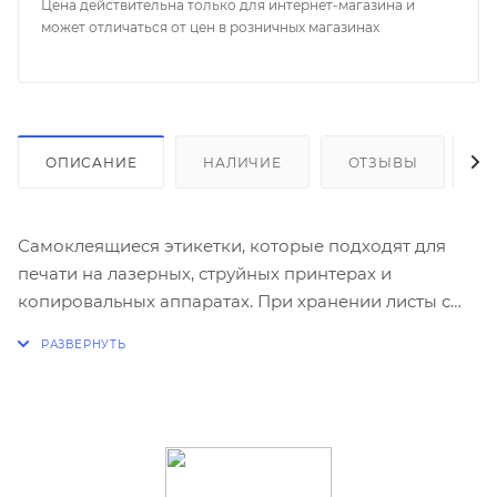
Цена действительна только для интернет-магазина и
может отличаться от цен в розничных магазинах
ОПИСАНИЕ
НАЛИЧИЕ
ОТЗЫВЫ
К
Самоклеящиеся этикетки, которые подходят для
печати на лазерных, струйных принтерах и
копировальных аппаратах. При хранении листы с
этикетками не слипаются между собой.
Применяются в качестве наклеек на любые
поверхности. В упаковке 100 листов.